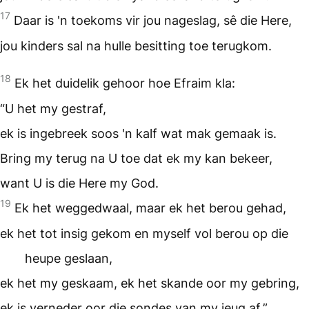
17
Daar is 'n toekoms vir jou nageslag, sê die Here,
jou kinders sal na hulle besitting toe terugkom.
18
Ek het duidelik gehoor hoe Efraim kla:
“U het my gestraf,
ek is ingebreek soos 'n kalf wat mak gemaak is.
Bring my terug na U toe dat ek my kan bekeer,
want U is die Here my God.
19
Ek het weggedwaal, maar ek het berou gehad,
ek het tot insig gekom en myself vol berou op die
heupe geslaan,
ek het my geskaam, ek het skande oor my gebring,
ek is verneder oor die sondes van my jeug af.”