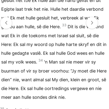
gesluit het toe Ek hulle aan die hand gevat en uit
Egipte laat trek het nie. Hulle het daardie verbond
wat Ek met hulle gesluit het, verbreek al was Ek
33
getrou aan hulle, sê die Here.
Dit is die verbond
wat Ek in die toekoms met Israel sal sluit, sê die
Here: Ek sal my woord op hulle harte skryf en dit in
hulle gedagte vaslê. Ek sal hulle God wees en hulle
34
sal my volk wees.
'n Man sal nie meer vir sy
buurman of vir sy broer voorhou: “Jy moet die Here
dien” nie, want almal sal My dien, klein en groot, sê
die Here. Ek sal hulle oortredings vergewe en nie
meer aan hulle sondes dink nie.
35