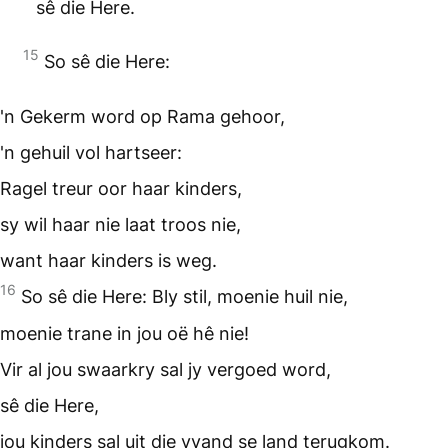
sê die Here.
15
So sê die Here:
'n Gekerm word op Rama gehoor,
'n gehuil vol hartseer:
Ragel treur oor haar kinders,
sy wil haar nie laat troos nie,
want haar kinders is weg.
16
So sê die Here: Bly stil, moenie huil nie,
moenie trane in jou oë hê nie!
Vir al jou swaarkry sal jy vergoed word,
sê die Here,
jou kinders sal uit die vyand se land terugkom.