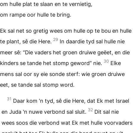
om hulle plat te slaan en te vernietig,
om rampe oor hulle te bring.
Ek sal net so gretig wees om hulle op te bou en hulle
29
te plant, sê die Here.
In daardie tyd sal hulle nie
meer sê: “Die vaders het groen druiwe geëet, en die
30
kinders se tande het stomp geword” nie.
Elke
mens sal oor sy eie sonde sterf: wie groen druiwe
eet, se tande sal stomp word.
31
Daar kom 'n tyd, sê die Here, dat Ek met Israel
32
en Juda 'n nuwe verbond sal sluit.
Dit sal nie
wees soos die verbond wat Ek met hulle voorvaders