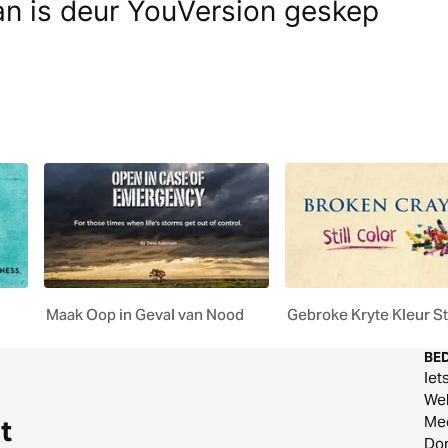
lan is deur YouVersion geskep
Maak Oop in Geval van Nood
Gebroke Kryte Kleur St
BED
Iet
Web
Me
t
Do