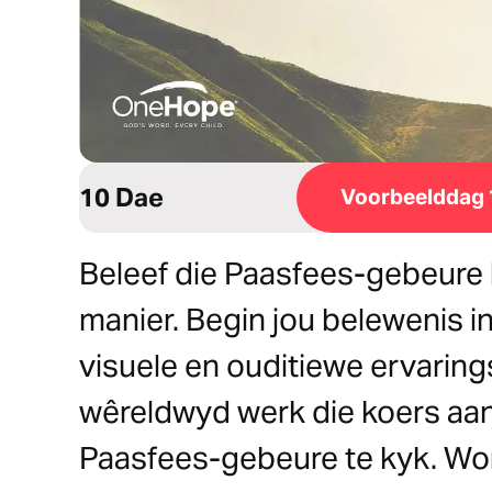
10 Dae
Voorbeelddag 
Beleef die Paasfees-gebeure h
manier. Begin jou belewenis i
visuele en ouditiewe ervarin
wêreldwyd werk die koers aa
Paasfees-gebeure te kyk. Wo