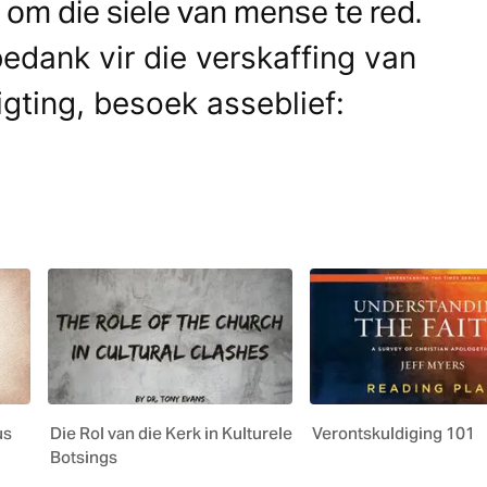
 om die siele van mense te red.
edank vir die verskaffing van
ligting, besoek asseblief:
us
Die Rol van die Kerk in Kulturele
Verontskuldiging 101
Botsings