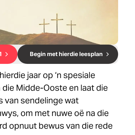
1
Begin met hierdie leesplan
ierdie jaar op ‘n spesiale
n die Midde-Ooste en laat die
gs van sendelinge wat
nwys, om met nuwe oë na die
rd opnuut bewus van die rede