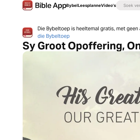
Bybel
Leesplanne
Video's
Die Bybeltoep is heeltemal gratis, met gee
die Bybeltoep
Sy Groot Opoffering, O