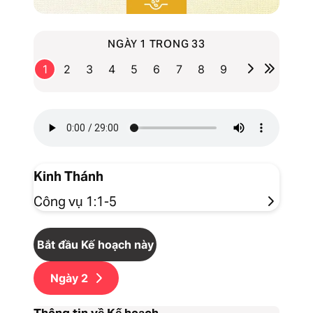
NGÀY 1 TRONG 33
1
2
3
4
5
6
7
8
9
Kinh Thánh
Công vụ 1:1-5
Bắt đầu Kế hoạch này
Ngày
2