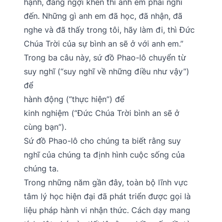
hạnh, đáng ngợi khen thì anh em phải nghĩ
đến. Những gì anh em đã học, đã nhận, đã
nghe và đã thấy trong tôi, hãy làm đi, thì Đức
Chúa Trời của sự bình an sẽ ở với anh em.”
Trong ba câu này, sứ đồ Phao-lô chuyển từ
suy nghĩ (“suy nghĩ về những điều như vậy”)
để
hành động (“thực hiện”) để
kinh nghiệm (“Đức Chúa Trời bình an sẽ ở
cùng bạn”).
Sứ đồ Phao-lô cho chúng ta biết rằng suy
nghĩ của chúng ta định hình cuộc sống của
chúng ta.
Trong những năm gần đây, toàn bộ lĩnh vực
tâm lý học hiện đại đã phát triển được gọi là
liệu pháp hành vi nhận thức. Cách dạy mang