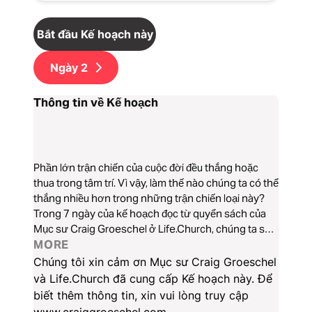
Bắt đầu Kế hoạch này
Ngày
2
Thông tin về Kế hoạch
Phần lớn trận chiến của cuộc đời đều thắng hoặc
thua trong tâm trí. Vì vậy, làm thế nào chúng ta có thể
thắng nhiều hơn trong những trận chiến loại này?
Trong 7 ngày của kế hoạch đọc từ quyển sách của
Mục sư Craig Groeschel ở Life.Church, chúng ta sẽ
khám phá làm thế nào để chiến đấu lại với những suy
MORE
nghĩ độc hại, vượt qua những suy nghĩ quá tầm kiểm
Chúng tôi xin cảm ơn Mục sư Craig Groeschel
soát, và bắt đầu chiến thắng các trận chiến trong
và Life.Church đã cung cấp Kế hoạch này. Để
tâm trí bằng cách sử dụng sự thật của Đức Chúa
biết thêm thông tin, xin vui lòng truy cập
Trời làm kế hoạch chiến đấu của mình.