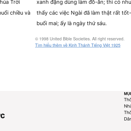
húa Trời
xanh đặng dùng làm đồ-ăn; thì có nh
buổi chiều và
thấy các việc Ngài đã làm thật rất tốt
buổi mai; ấy là ngày thứ sáu.
© 1998 United Bible Societies. All right reserved.
Tìm hiểu thêm về Kinh Thánh Tiếng Việt 1925
MỤ
Thô
Nhậ
Thô
ức
Dân