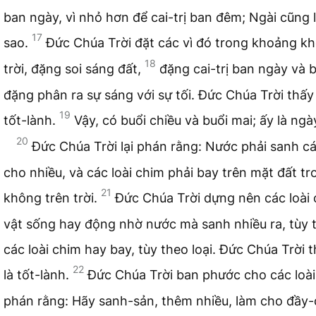
ban ngày, vì nhỏ hơn để cai-trị ban đêm; Ngài cũng 
17
sao.
Đức Chúa Trời đặt các vì đó trong khoảng k
18
trời, đặng soi sáng đất,
đặng cai-trị ban ngày và 
đặng phân ra sự sáng với sự tối. Đức Chúa Trời thấy 
19
tốt-lành.
Vậy, có buổi chiều và buổi mai; ấy là ngà
20
Đức Chúa Trời lại phán rằng: Nước phải sanh c
cho nhiều, và các loài chim phải bay trên mặt đất t
21
không trên trời.
Đức Chúa Trời dựng nên các loài 
vật sống hay động nhờ nước mà sanh nhiều ra, tùy t
các loài chim hay bay, tùy theo loại. Đức Chúa Trời 
22
là tốt-lành.
Đức Chúa Trời ban phước cho các loà
phán rằng: Hãy sanh-sản, thêm nhiều, làm cho đầy-