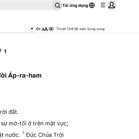
Tải ứng dụng
Thoát Chế độ xem Song song
Ý 1
 đời Áp-ra-ham
ời đất.
 sự mờ-tối ở trên mặt vực;
3
ặt nước.
Đức Chúa Trời