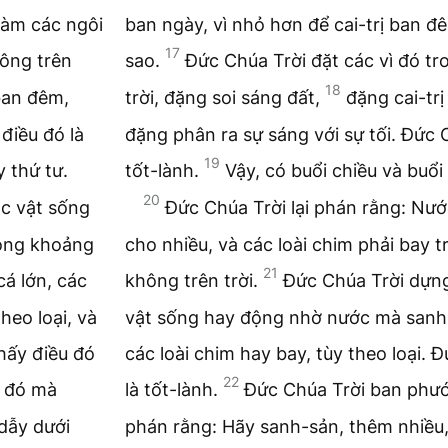
làm các ngôi
ban ngày, vì nhỏ hơn để cai-trị ban đ
17
hông trên
sao.
Đức Chúa Trời đặt các vì đó t
18
ban đêm,
trời, đặng soi sáng đất,
đặng cai-tr
điều đó là
đặng phân ra sự sáng với sự tối. Đức C
19
y thứ tư.
tốt-lành.
Vậy, có buổi chiều và buổi 
20
ác vật sống
Đức Chúa Trời lại phán rằng: Nướ
rong khoảng
cho nhiều, và các loài chim phải bay 
21
cá lớn, các
không trên trời.
Đức Chúa Trời dựng 
heo loại, và
vật sống hay động nhờ nước mà sanh nh
thấy điều đó
các loài chim hay bay, tùy theo loại. 
22
i đó mà
là tốt-lành.
Đức Chúa Trời ban phướ
dẫy dưới
phán rằng: Hãy sanh-sản, thêm nhiều