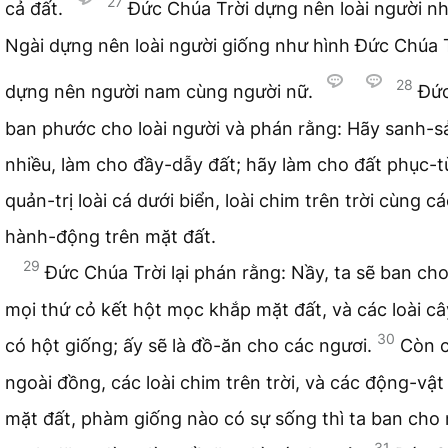
27
cả đất.
Đức Chúa Trời dựng nên loài người nh
Ngài dựng nên loài người giống như hình Đức Chúa T
28
dựng nên người nam cùng người nữ.
Đức
ban phước cho loài người và phán rằng: Hãy sanh-s
nhiều, làm cho đầy-dẫy đất; hãy làm cho đất phục-t
quản-trị loài cá dưới biển, loài chim trên trời cùng c
hành-động trên mặt đất.
29
Đức Chúa Trời lại phán rằng: Nầy, ta sẽ ban ch
mọi thứ cỏ kết hột mọc khắp mặt đất, và các loài c
30
có hột giống; ấy sẽ là đồ-ăn cho các ngươi.
Còn c
ngoài đồng, các loài chim trên trời, và các động-vật
mặt đất, phàm giống nào có sự sống thì ta ban cho 
31