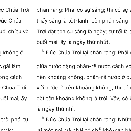
c Chúa Trời
phán rằng: Phải có sự sáng; thì có sự
Đức Chúa
thấy sáng là tốt-lành, bèn phân sáng 
uổi chiều và
Trời đặt tên sự sáng là ngày; sự tối là
buổi mai; ấy là ngày thứ nhứt.
6
g không ở
Đức Chúa Trời lại phán rằng: Phả
Ngài làm
giữa nước đặng phân-rẽ nước cách vớ
ông cách
nên khoảng không, phân-rẽ nước ở d
 Chúa Trời
với nước ở trên khoảng không; thì có
buổi mai; ấy
đặt tên khoảng không là trời. Vậy, có 
là ngày thứ nhì.
9
trời phải tụ
Đức Chúa Trời lại phán rằng: Nhữn
ư vậy.
lại một nơi, và phải có chỗ khô-cạn bà