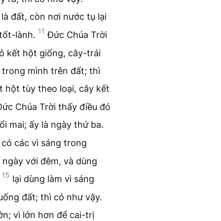
à đất, còn nơi nước tụ lại
11
 tốt-lành.
Đức Chúa Trời
ỏ kết hột giống, cây-trái
 trong mình trên đất; thì
 hột tùy theo loại, cây kết
 Đức Chúa Trời thấy điều đó
ổi mai; ấy là ngày thứ ba.
 có các vì sáng trong
 ngày với đêm, và dùng
15
;
lại dùng làm vì sáng
uống đất; thì có như vậy.
n; vì lớn hơn để cai-trị