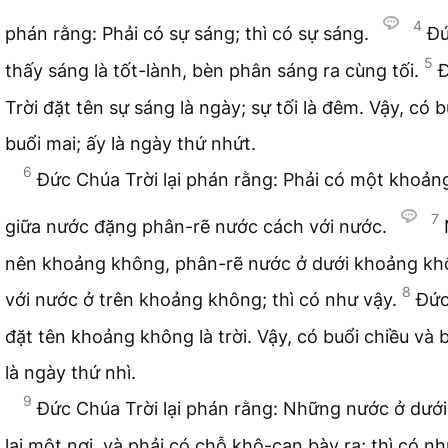
4
phán rằng: Phải có sự sáng; thì có sự sáng.
Đứ
5
thấy sáng là tốt-lành, bèn phân sáng ra cùng tối.
Trời đặt tên sự sáng là ngày; sự tối là đêm. Vậy, có b
buổi mai; ấy là ngày thứ nhứt.
6
Đức Chúa Trời lại phán rằng: Phải có một khoản
7
giữa nước đặng phân-rẽ nước cách với nước.
nên khoảng không, phân-rẽ nước ở dưới khoảng kh
8
với nước ở trên khoảng không; thì có như vậy.
Đức
đặt tên khoảng không là trời. Vậy, có buổi chiều và 
là ngày thứ nhì.
9
Đức Chúa Trời lại phán rằng: Những nước ở dưới 
lại một nơi, và phải có chỗ khô-cạn bày ra; thì có nh