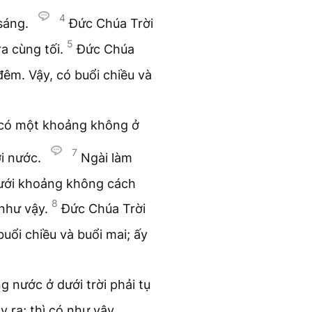
4
 sáng.
Đức Chúa Trời
5
ra cùng tối.
Đức Chúa
 đêm. Vậy, có buổi chiều và
i có một khoảng không ở
7
i nước.
Ngài làm
ưới khoảng không cách
8
 như vậy.
Đức Chúa Trời
buổi chiều và buổi mai; ấy
g nước ở dưới trời phải tụ
y ra; thì có như vậy.