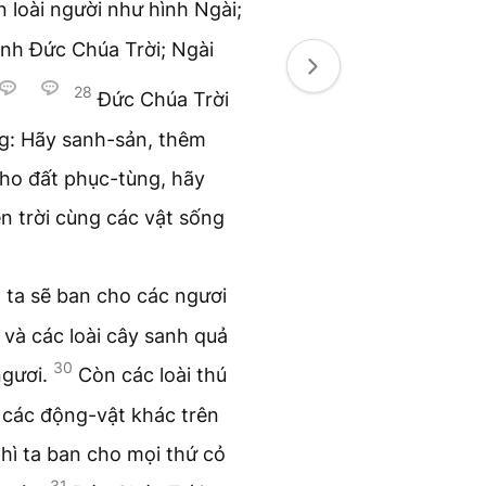
 loài người như hình Ngài;
ình Đức Chúa Trời; Ngài
28
Đức Chúa Trời
ng: Hãy sanh-sản, thêm
cho đất phục-tùng, hãy
rên trời cùng các vật sống
, ta sẽ ban cho các ngươi
 và các loài cây sanh quả
30
ngươi.
Còn các loài thú
à các động-vật khác trên
hì ta ban cho mọi thứ cỏ
31