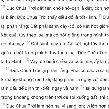
10
Đức Chúa Trời đặt tên chỗ khô-cạn là đất, còn nơi
11
là biển. Đức Chúa Trời thấy điều đó là tốt-lành.
Đứ
lại phán rằng: Đất phải sanh cây-cỏ; cỏ kết hột giốn
kết quả, tùy theo loại mà có hột giống trong mình trê
12
có như vậy.
Đất sanh cây-cỏ: Cỏ kết hột tùy theo 
quả có hột trong mình, tùy theo loại. Đức Chúa Trời
13
là tốt-lành.
Vậy, có buổi chiều và buổi mai; ấy là n
14
Đức Chúa Trời lại phán rằng: Phải có các vì sán
khoảng-không trên trời, đặng phân ra ngày với đêm
15
làm dấu để định thì-tiết, ngày và năm;
lại dùng là
trong khoảng không trên trời để soi xuống đất; thì 
16
Đức Chúa Trời làm nên hai vì sáng lớn; vì lớn hơn đ