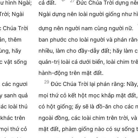
27
ư hình Ngài;
cả đất.
Đức Chúa Trời dựng nên
rời; Ngài
Ngài dựng nên loài người giống như h
 Chúa Trời
dựng nên người nam cùng người nữ.
ản, thêm
ban phước cho loài người và phán rằ
ùng, hãy
nhiều, làm cho đầy-dẫy đất; hãy làm 
ác vật sống
quản-trị loài cá dưới biển, loài chim t
hành-động trên mặt đất.
29
o các ngươi
Đức Chúa Trời lại phán rằng: Nầy
ây sanh quả
mọi thứ cỏ kết hột mọc khắp mặt đất,
ác loài thú
có hột giống; ấy sẽ là đồ-ăn cho các 
 khác trên
ngoài đồng, các loài chim trên trời, v
mọi thứ cỏ
mặt đất, phàm giống nào có sự sống t