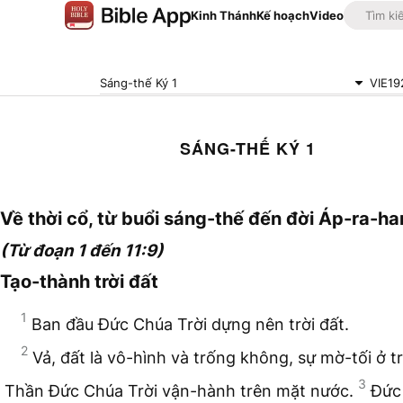
Kinh Thánh
Kế hoạch
Video
Sáng-thế Ký 1
VIE19
SÁNG-THẾ KÝ 1
Về thời cổ, từ buổi sáng-thế đến đời Áp-ra-h
(Từ đoạn 1 đến 11:9)
Tạo-thành trời đất
1
Ban đầu Đức Chúa Trời dựng nên trời đất.
2
Vả, đất là vô-hình và trống không, sự mờ-tối ở t
3
Thần Đức Chúa Trời vận-hành trên mặt nước.
Đức