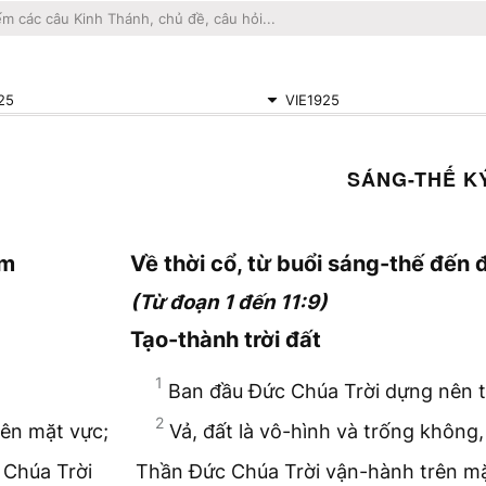
25
VIE1925
SÁNG-THẾ K
am
Về thời cổ, từ buổi sáng-thế đến
(Từ đoạn 1 đến 11:9)
Tạo-thành trời đất
1
Ban đầu Đức Chúa Trời dựng nên tr
2
rên mặt vực;
Vả, đất là vô-hình và trống không,
 Chúa Trời
Thần Đức Chúa Trời vận-hành trên m