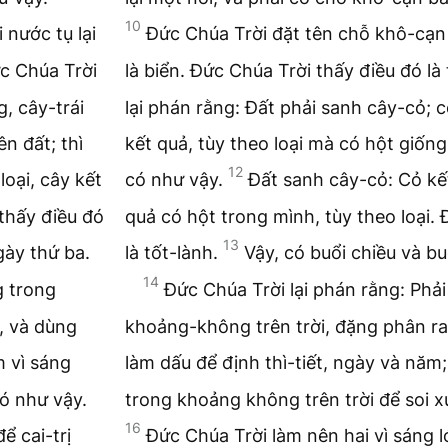
10
 nước tụ lại
Đức Chúa Trời đặt tên chỗ khô-cạn l
c Chúa Trời
là biển. Đức Chúa Trời thấy điều đó là
g, cây-trái
lại phán rằng: Đất phải sanh cây-cỏ; c
n đất; thì
kết quả, tùy theo loại mà có hột giống
12
loại, cây kết
có như vậy.
Đất sanh cây-cỏ: Cỏ kết
 thấy điều đó
quả có hột trong mình, tùy theo loại.
13
gày thứ ba.
là tốt-lành.
Vậy, có buổi chiều và bu
14
g trong
Đức Chúa Trời lại phán rằng: Phải
, và dùng
khoảng-không trên trời, đặng phân ra
m vì sáng
làm dấu để định thì-tiết, ngày và năm
có như vậy.
trong khoảng không trên trời để soi x
16
ể cai-trị
Đức Chúa Trời làm nên hai vì sáng lớ