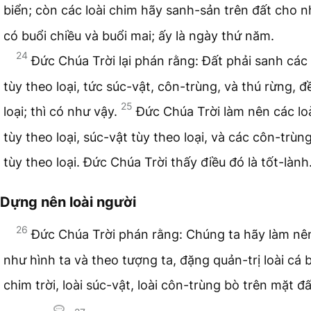
biển; còn các loài chim hãy sanh-sản trên đất cho n
có buổi chiều và buổi mai; ấy là ngày thứ năm.
24
Đức Chúa Trời lại phán rằng: Đất phải sanh các
tùy theo loại, tức súc-vật, côn-trùng, và thú rừng, đ
25
loại; thì có như vậy.
Đức Chúa Trời làm nên các lo
tùy theo loại, súc-vật tùy theo loại, và các côn-trùn
tùy theo loại. Đức Chúa Trời thấy điều đó là tốt-lành
Dựng nên loài người
26
Đức Chúa Trời phán rằng: Chúng ta hãy làm nên
như hình ta và theo tượng ta, đặng quản-trị loài cá b
chim trời, loài súc-vật, loài côn-trùng bò trên mặt đ