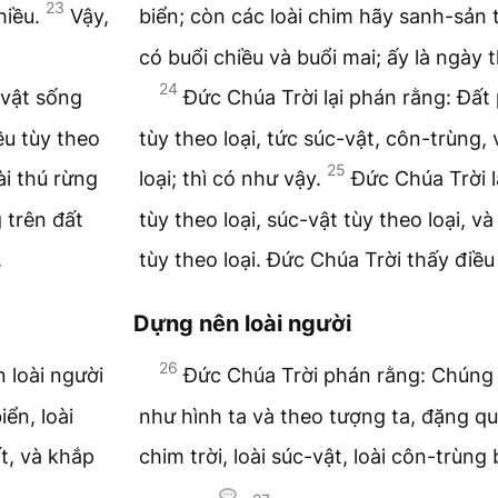
23
hiều.
Vậy,
biển; còn các loài chim hãy sanh-sản 
có buổi chiều và buổi mai; ấy là ngày 
24
 vật sống
Đức Chúa Trời lại phán rằng: Đất
ều tùy theo
tùy theo loại, tức súc-vật, côn-trùng,
25
ài thú rừng
loại; thì có như vậy.
Đức Chúa Trời l
g trên đất
tùy theo loại, súc-vật tùy theo loại, v
.
tùy theo loại. Đức Chúa Trời thấy điều 
Dựng nên loài người
26
 loài người
Đức Chúa Trời phán rằng: Chúng 
iển, loài
như hình ta và theo tượng ta, đặng quản
ất, và khắp
chim trời, loài súc-vật, loài côn-trùng