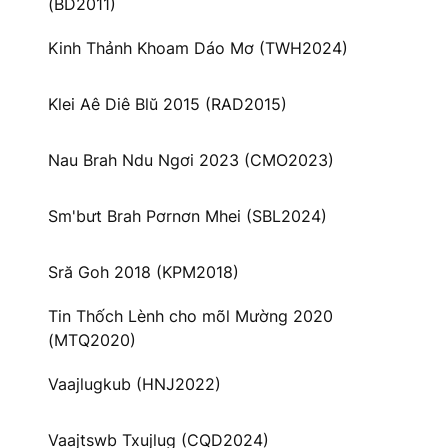
(BD2011)
Kinh Thảnh Khoam Dáo Mơ (TWH2024)
Klei Aê Diê Blŭ 2015 (RAD2015)
Nau Brah Ndu Ngơi 2023 (CMO2023)
Sm'bưt Brah Pơrnơn Mhei (SBL2024)
Sră Goh 2018 (KPM2018)
Tin Thốch Lènh cho mõl Mường 2020
(MTQ2020)
Vaajlugkub (HNJ2022)
Vaajtswb Txujlug (CQD2024)