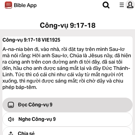
Công-vụ 9:17-18
Công-vụ 9:17-18
VIE1925
A-na-nia bèn đi, vào nhà, rồi đặt tay trên mình Sau-lơ
mà nói rằng: Hỡi anh Sau-lơ, Chúa là Jêsus nầy, đã hiện
ra cùng anh trên con đường anh đi tới đây, đã sai tôi
đến, hầu cho anh được sáng mắt lại và đầy Đức Thánh-
Linh. Tức thì có cái chi như cái vảy từ mắt người rớt
xuống, thì người được sáng mắt; rồi chờ dậy và chịu
phép báp-têm.
Đọc Công-vụ 9
Nghe
Công-vụ 9
Chia sẻ