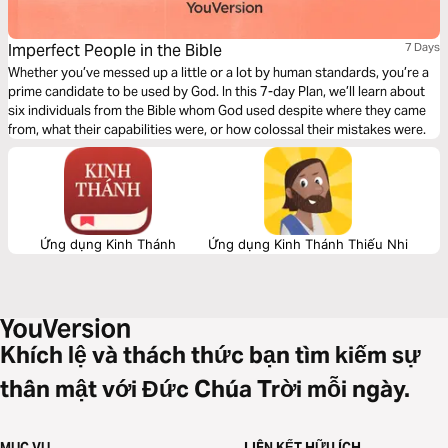
Imperfect People in the Bible
7 Days
Whether you’ve messed up a little or a lot by human standards, you’re a
prime candidate to be used by God. In this 7-day Plan, we’ll learn about
six individuals from the Bible whom God used despite where they came
from, what their capabilities were, or how colossal their mistakes were.
Ứng dụng Kinh Thánh
Ứng dụng Kinh Thánh Thiếu Nhi
Khích lệ và thách thức bạn tìm kiếm sự
thân mật với Đức Chúa Trời mỗi ngày.
MỤC VỤ
LIÊN KẾT HỮU ÍCH