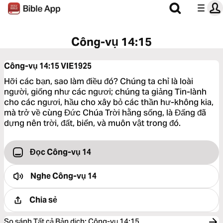
Công-vụ 14:15
Công-vụ 14:15
VIE1925
Hỡi các bạn, sao làm điều đó? Chúng ta chỉ là loài
người, giống như các ngươi; chúng ta giảng Tin-lành
cho các ngươi, hầu cho xây bỏ các thần hư-không kia,
mà trở về cùng Đức Chúa Trời hằng sống, là Đấng đã
dựng nên trời, đất, biển, và muôn vật trong đó.
Đọc Công-vụ 14
Nghe
Công-vụ 14
Chia sẻ
So sánh Tất cả Bản dịch
:
Công-vụ 14:15