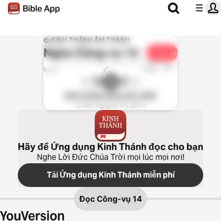
KINH THÁNH ÂM THANH
Nghe
Công-vụ 14
Chia sẻ
1x
0:00
0:00
Kinh Thánh tiếng Việt 1934
© Rev. Nguyen Thi 2014
Hãy để Ứng dụng Kinh Thánh đọc cho bạn
Nghe Lời Đức Chúa Trời mọi lúc mọi nơi!
Tải Ứng dụng Kinh Thánh miễn phí
Đọc
Công-vụ 14