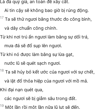
Là đá quý giá, an toàn để xây cất.
Ai tin cậy sẽ không bao giờ bị rúng động.
17
Ta sẽ thử ngươi bằng thước đo công bình,
và dây chuẩn công chính.
Từ khi nơi trú ẩn ngươi làm bằng sự dối trá,
mưa đá sẽ đổ sụp lên ngươi.
Từ khi nó được làm bằng sự lừa gạt,
nước lũ sẽ quét sạch ngươi.
18
Ta sẽ hủy bỏ kết ước của ngươi với sự chết,
và lật đổ thỏa hiệp của ngươi với mồ mả.
Khi đại nạn quét qua,
các ngươi sẽ bị giẫm sâu trong đất.
19
Một lần rồi một lần nữa lũ lụt sẽ đến,