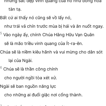
nhưng sắc đẹp vinh quang của nó như bông hoa
tàn tạ.
Bất cứ ai thấy nó cũng sẽ vồ lấy nó,
như trái vả chín trước mùa bị hái và ăn nuốt ngay.
5
Vào ngày ấy, chính Chúa Hằng Hữu Vạn Quân
sẽ là mão triều vinh quang của Ít-ra-ên.
Chúa sẽ là niềm kiêu hãnh và vui mừng cho dân sót
lại của Ngài.
6
Chúa sẽ là thần công chính
cho người ngồi tòa xét xử.
Ngài sẽ ban nguồn năng lực
cho những ai đuổi giặc nơi cổng thành.
7