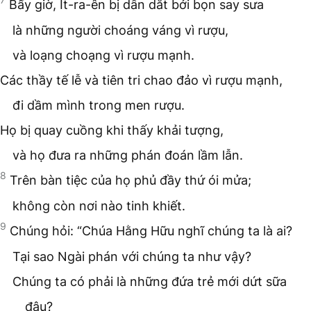
Bấy giờ, Ít-ra-ên bị dẫn dắt bởi bọn say sưa
là những người choáng váng vì rượu,
và loạng choạng vì rượu mạnh.
Các thầy tế lễ và tiên tri chao đảo vì rượu mạnh,
đi dầm mình trong men rượu.
Họ bị quay cuồng khi thấy khải tượng,
và họ đưa ra những phán đoán lầm lẫn.
8
Trên bàn tiệc của họ phủ đầy thứ ói mửa;
không còn nơi nào tinh khiết.
9
Chúng hỏi: “Chúa Hằng Hữu nghĩ chúng ta là ai?
Tại sao Ngài phán với chúng ta như vậy?
Chúng ta có phải là những đứa trẻ mới dứt sữa
đâu?