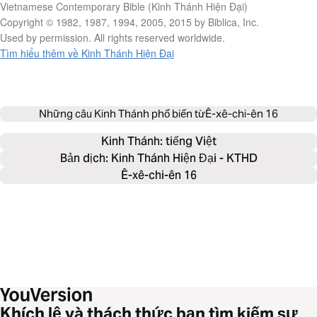
Vietnamese Contemporary Bible (Kinh Thánh Hiện Đại)
Copyright © 1982, 1987, 1994, 2005, 2015 by Biblica, Inc.
Used by permission. All rights reserved worldwide.
Tìm hiểu thêm về Kinh Thánh Hiện Đại
Những câu Kinh Thánh phổ biến từ
Ê-xê-chi-ên 16
Kinh Thánh: 
tiếng Việt
Bản dịch: Kinh Thánh Hiện Đại - KTHD
Ê-xê-chi-ên 16
Khích lệ và thách thức bạn tìm kiếm sự