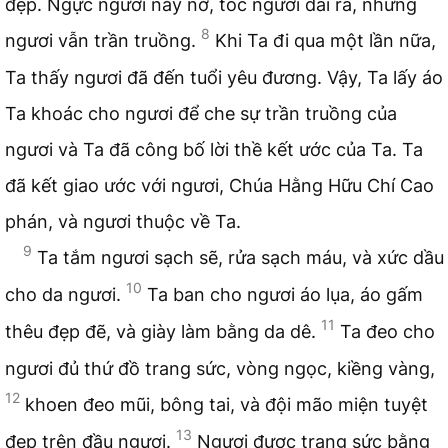
đẹp. Ngực ngươi nảy nở, tóc ngươi dài ra, nhưng
8
ngươi vẫn trần truồng.
Khi Ta đi qua một lần nữa,
Ta thấy ngươi đã đến tuổi yêu đương. Vậy, Ta lấy áo
Ta khoác cho ngươi để che sự trần truồng của
ngươi và Ta đã công bố lời thề kết ước của Ta. Ta
đã kết giao ước với ngươi, Chúa Hằng Hữu Chí Cao
phán, và ngươi thuộc về Ta.
9
Ta tắm ngươi sạch sẽ, rửa sạch máu, và xức dầu
10
cho da ngươi.
Ta ban cho ngươi áo lụa, áo gấm
11
thêu đẹp đẽ, và giày làm bằng da dê.
Ta đeo cho
ngươi đủ thứ đồ trang sức, vòng ngọc, kiềng vàng,
12
khoen đeo mũi, bông tai, và đội mão miện tuyệt
13
đẹp trên đầu ngươi.
Ngươi được trang sức bằng