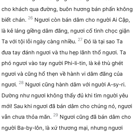
cho khách qua đường, buôn hương bán phấn không
26
biết chán.
Ngươi còn bán dâm cho người Ai Cập,
là kẻ láng giềng dâm đãng, ngươi cố tình chọc giận
27
Ta với tội lỗi ngày càng nhiều.
Đó là tại sao Ta
đưa tay đánh ngươi và thu hẹp lãnh thổ ngươi. Ta
phó ngươi vào tay người Phi-li-tin, là kẻ thù ghét
ngươi và cũng hổ thẹn về hành vi dâm đãng của
28
ngươi.
Ngươi cũng hành dâm với người A-sy-ri.
Dường như ngươi không thấy đủ khi tìm người yêu
mới! Sau khi ngươi đã bán dâm cho chúng nó, ngươi
29
vẫn chưa thỏa mãn.
Ngươi cũng đã bán dâm cho
người Ba-by-lôn, là xứ thương mại, nhưng ngươi