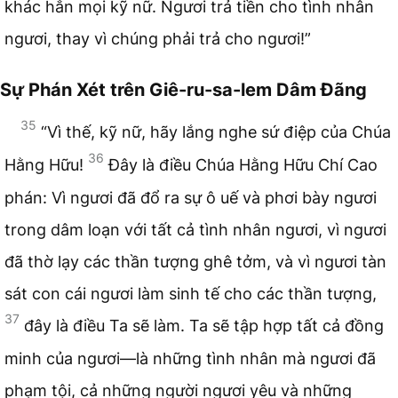
khác hẳn mọi kỹ nữ. Ngươi trả tiền cho tình nhân
ngươi, thay vì chúng phải trả cho ngươi!”
Sự Phán Xét trên Giê-ru-sa-lem Dâm Đãng
35
“Vì thế, kỹ nữ, hãy lắng nghe sứ điệp của Chúa
36
Hằng Hữu!
Đây là điều Chúa Hằng Hữu Chí Cao
phán: Vì ngươi đã đổ ra sự ô uế và phơi bày ngươi
trong dâm loạn với tất cả tình nhân ngươi, vì ngươi
đã thờ lạy các thần tượng ghê tởm, và vì ngươi tàn
sát con cái ngươi làm sinh tế cho các thần tượng,
37
đây là điều Ta sẽ làm. Ta sẽ tập hợp tất cả đồng
minh của ngươi—là những tình nhân mà ngươi đã
phạm tội, cả những người ngươi yêu và những