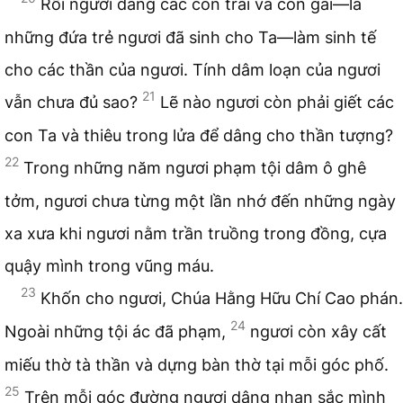
Rồi ngươi dâng các con trai và con gái—là
những đứa trẻ ngươi đã sinh cho Ta—làm sinh tế
cho các thần của ngươi. Tính dâm loạn của ngươi
21
vẫn chưa đủ sao?
Lẽ nào ngươi còn phải giết các
con Ta và thiêu trong lửa để dâng cho thần tượng?
22
Trong những năm ngươi phạm tội dâm ô ghê
tởm, ngươi chưa từng một lần nhớ đến những ngày
xa xưa khi ngươi nằm trần truồng trong đồng, cựa
quậy mình trong vũng máu.
23
Khốn cho ngươi, Chúa Hằng Hữu Chí Cao phán.
24
Ngoài những tội ác đã phạm,
ngươi còn xây cất
miếu thờ tà thần và dựng bàn thờ tại mỗi góc phố.
25
Trên mỗi góc đường ngươi dâng nhan sắc mình