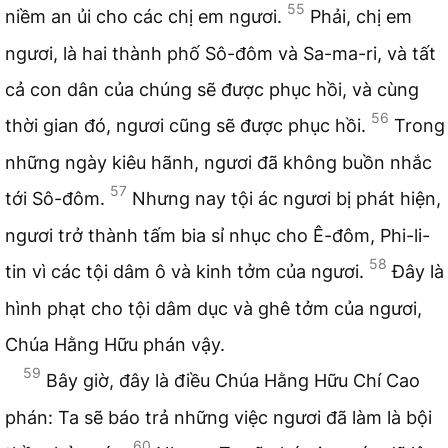
55
niềm an ủi cho các chị em ngươi.
Phải, chị em
ngươi, là hai thành phố Sô-đôm và Sa-ma-ri, và tất
cả con dân của chúng sẽ được phục hồi, và cùng
56
thời gian đó, ngươi cũng sẽ được phục hồi.
Trong
những ngày kiêu hãnh, ngươi đã không buồn nhắc
57
tới Sô-đôm.
Nhưng nay tội ác ngươi bị phát hiện,
ngươi trở thành tấm bia sỉ nhục cho Ê-đôm, Phi-li-
58
tin vì các tội dâm ô và kinh tởm của ngươi.
Đây là
hình phạt cho tội dâm dục và ghê tởm của ngươi,
Chúa Hằng Hữu phán vậy.
59
Bây giờ, đây là điều Chúa Hằng Hữu Chí Cao
phán: Ta sẽ báo trả những việc ngươi đã làm là bội
60