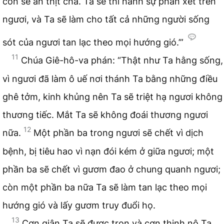
con sẽ ăn thịt cha. Ta sẽ thi hành sự phán xét trên
ngươi, và Ta sẽ làm cho tất cả những người sống
sót của ngươi tan lạc theo mọi hướng gió.’”
11
Chúa Giê-hô-va phán: “Thật như Ta hằng sống,
vì ngươi đã làm ô uế nơi thánh Ta bằng những điều
ghê tởm, kinh khủng nên Ta sẽ triệt hạ ngươi không
thương tiếc. Mắt Ta sẽ không đoái thương ngươi
12
nữa.
Một phần ba trong ngươi sẽ chết vì dịch
bệnh, bị tiêu hao vì nạn đói kém ở giữa ngươi; một
phần ba sẽ chết vì gươm đao ở chung quanh ngươi;
còn một phần ba nữa Ta sẽ làm tan lạc theo mọi
hướng gió và lấy gươm truy đuổi họ.
13
Cơn giận Ta sẽ được trọn và cơn thịnh nộ Ta