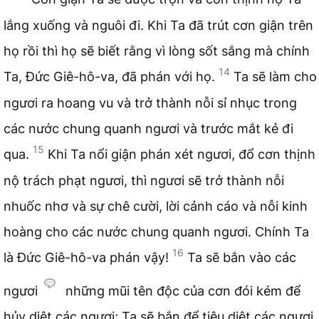
lắng xuống và nguôi đi. Khi Ta đã trút cơn giận trên
họ rồi thì họ sẽ biết rằng vì lòng sốt sắng mà chính
14
Ta, Đức Giê-hô-va, đã phán với họ.
Ta sẽ làm cho
ngươi ra hoang vu và trở thành nỗi sỉ nhục trong
các nước chung quanh ngươi và trước mắt kẻ đi
15
qua.
Khi Ta nổi giận phán xét ngươi, đổ cơn thịnh
nộ trách phạt ngươi, thì ngươi sẽ trở thành nỗi
nhuốc nhơ và sự chê cười, lời cảnh cáo và nỗi kinh
hoàng cho các nước chung quanh ngươi. Chính Ta
16
là Đức Giê-hô-va phán vậy!
Ta sẽ bắn vào các
ngươi
những mũi tên độc của cơn đói kém để
hủy diệt các ngươi; Ta sẽ bắn để tiêu diệt các ngươi.