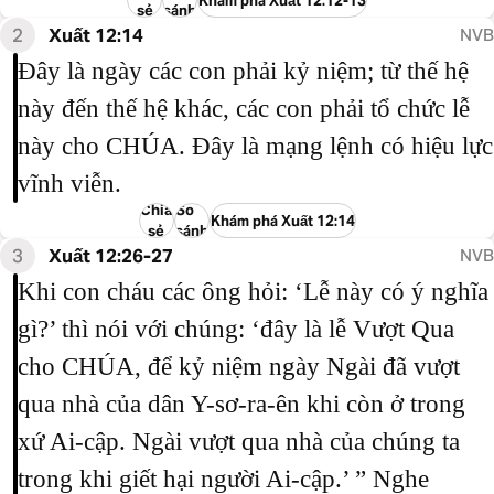
Khám phá Xuất 12:12-13
sẻ
sánh
2
Xuất 12:14
NVB
Đây là ngày các con phải kỷ niệm; từ thế hệ
này đến thế hệ khác, các con phải tổ chức lễ
này cho CHÚA. Đây là mạng lệnh có hiệu lực
vĩnh viễn.
Chia
So
Khám phá Xuất 12:14
sẻ
sánh
3
Xuất 12:26-27
NVB
Khi con cháu các ông hỏi: ‘Lễ này có ý nghĩa
gì?’ thì nói với chúng: ‘đây là lễ Vượt Qua
cho CHÚA, để kỷ niệm ngày Ngài đã vượt
qua nhà của dân Y-sơ-ra-ên khi còn ở trong
xứ Ai-cập. Ngài vượt qua nhà của chúng ta
trong khi giết hại người Ai-cập.’ ” Nghe