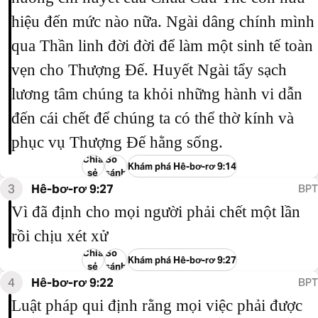
hiệu đến mức nào nữa. Ngài dâng chính mình
qua Thần linh đời đời để làm một sinh tế toàn
vẹn cho Thượng Đế. Huyết Ngài tẩy sạch
lương tâm chúng ta khỏi những hành vi dẫn
đến cái chết để chúng ta có thể thờ kính và
phục vụ Thượng Đế hằng sống.
Chia
So
Khám phá Hê-bơ-rơ 9:14
sẻ
sánh
3
Hê-bơ-rơ 9:27
BPT
Vì đã định cho mọi người phải chết một lần
rồi chịu xét xử
Chia
So
Khám phá Hê-bơ-rơ 9:27
sẻ
sánh
4
Hê-bơ-rơ 9:22
BPT
Luật pháp qui định rằng mọi việc phải được