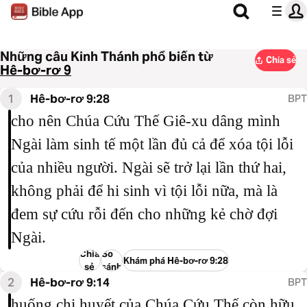
Những câu Kinh Thánh phổ biến từ
Chia sẻ
Hê-bơ-rơ 9
1
Hê-bơ-rơ 9:28
BPT
cho nên Chúa Cứu Thế Giê-xu dâng mình
Ngài làm sinh tế một lần đủ cả để xóa tội lỗi
của nhiều người. Ngài sẽ trở lại lần thứ hai,
không phải để hi sinh vì tội lỗi nữa, mà là
đem sự cứu rỗi đến cho những kẻ chờ đợi
Ngài.
Chia
So
Khám phá Hê-bơ-rơ 9:28
sẻ
sánh
2
Hê-bơ-rơ 9:14
BPT
huống chi huyết của Chúa Cứu Thế còn hữu