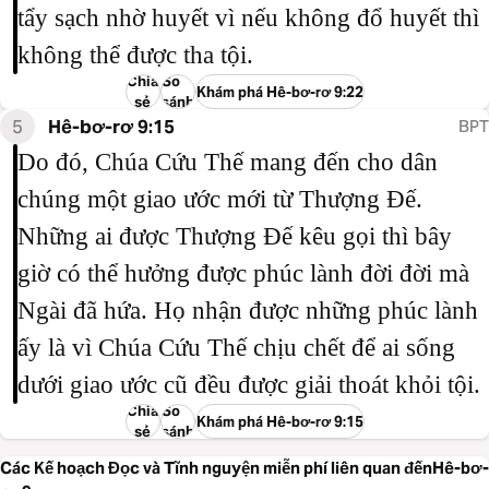
tẩy sạch nhờ huyết vì nếu không đổ huyết thì
không thể được tha tội.
Chia
So
Khám phá Hê-bơ-rơ 9:22
sẻ
sánh
5
Hê-bơ-rơ 9:15
BPT
Do đó, Chúa Cứu Thế mang đến cho dân
chúng một giao ước mới từ Thượng Đế.
Những ai được Thượng Đế kêu gọi thì bây
giờ có thể hưởng được phúc lành đời đời mà
Ngài đã hứa. Họ nhận được những phúc lành
ấy là vì Chúa Cứu Thế chịu chết để ai sống
dưới giao ước cũ đều được giải thoát khỏi tội.
Chia
So
Khám phá Hê-bơ-rơ 9:15
sẻ
sánh
Các Kế hoạch Đọc và Tĩnh nguyện miễn phí liên quan đếnHê-bơ-