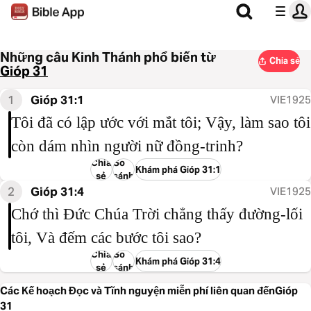
Những câu Kinh Thánh phổ biến từ
Chia sẻ
Gióp 31
1
Gióp 31:1
VIE1925
Tôi đã có lập ước với mắt tôi; Vậy, làm sao tôi
còn dám nhìn người nữ đồng-trinh?
Chia
So
Khám phá Gióp 31:1
sẻ
sánh
2
Gióp 31:4
VIE1925
Chớ thì Đức Chúa Trời chẳng thấy đường-lối
tôi, Và đếm các bước tôi sao?
Chia
So
Khám phá Gióp 31:4
sẻ
sánh
Các Kế hoạch Đọc và Tĩnh nguyện miễn phí liên quan đếnGióp
31