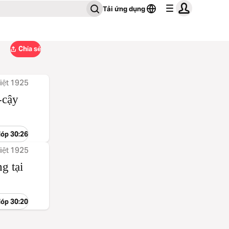
Tải ứng dụng
Chia sẻ
iệt 1925
-cậy
óp 30:26
iệt 1925
g tại
óp 30:20