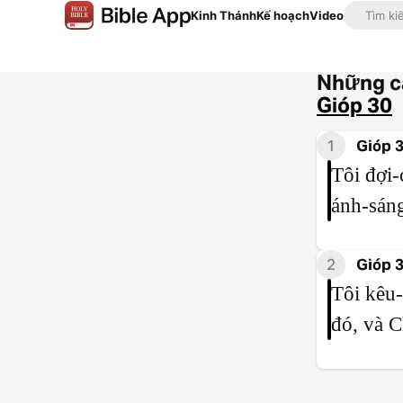
Kinh Thánh
Kế hoạch
Video
Những câ
Gióp 30
1
Gióp 
Tôi đợi-
ánh-sáng
2
Gióp 
Tôi kêu-
đó, và C