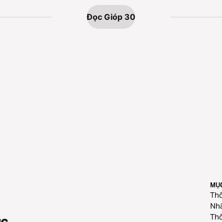
Đọc Gióp 30
MỤ
Thô
Nhậ
Thô
ức