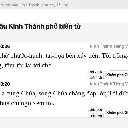
u Kinh Thánh phổ biến từ
30:26
Kinh Thánh Tiếng V
chờ phước-hạnh, tai-họa bèn xảy đến; Tôi trông
, tăm-tối lại tới cho.
Chia
So
Khám phá Gi
sẻ
sánh
30:20
Kinh Thánh Tiếng V
la cùng Chúa, song Chúa chẳng đáp lời; Tôi đứn
húa chỉ ngó xem tôi.
Chia
So
Khám phá Gi
sẻ
sánh