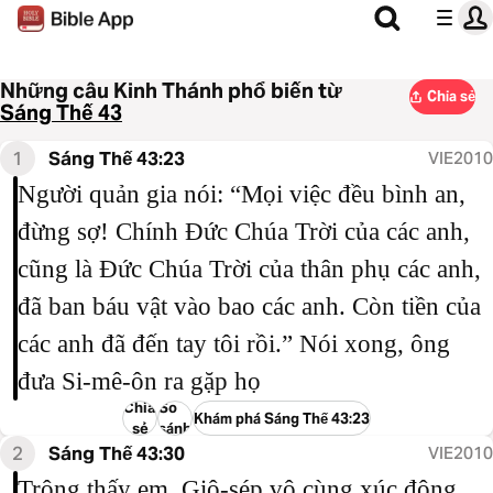
Những câu Kinh Thánh phổ biến từ
Chia sẻ
Sáng Thế 43
1
Sáng Thế 43:23
VIE2010
Người quản gia nói: “Mọi việc đều bình an,
đừng sợ! Chính Đức Chúa Trời của các anh,
cũng là Đức Chúa Trời của thân phụ các anh,
đã ban báu vật vào bao các anh. Còn tiền của
các anh đã đến tay tôi rồi.” Nói xong, ông
đưa Si-mê-ôn ra gặp họ
Chia
So
Khám phá Sáng Thế 43:23
sẻ
sánh
2
Sáng Thế 43:30
VIE2010
Trông thấy em, Giô-sép vô cùng xúc động