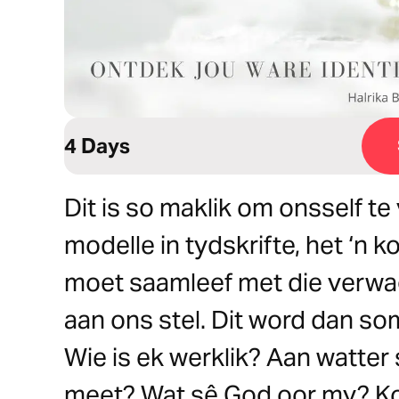
4 Days
Dit is so maklik om onsself te
modelle in tydskrifte, het ‘n 
moet saamleef met die verwag
aan ons stel. Dit word dan so
Wie is ek werklik? Aan watte
meet? Wat sê God oor my? Ko