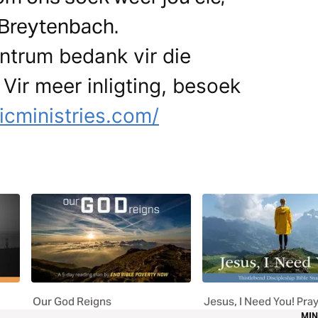
 Breytenbach.
ntrum bedank vir die
 Vir meer inligting, besoek
icministries.com/
Our God Reigns
Jesus, I Need You! Pra
MIN