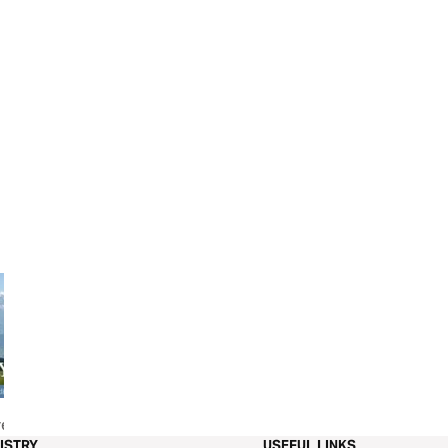
yer
Poor Me!
Speaking Life
ISTRY
USEFUL LINKS