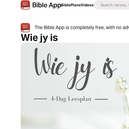
Bible
Plans
Videos
The Bible App is completely free, with no a
Wie jy is