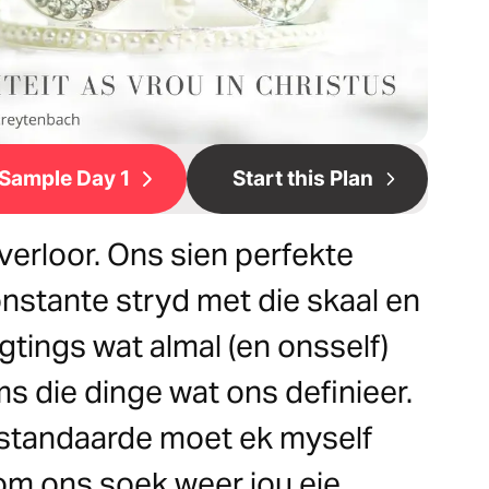
Sample Day 1
Start this Plan
 verloor. Ons sien perfekte
konstante stryd met die skaal en
tings wat almal (en onsself)
ms die dinge wat ons definieer.
r standaarde moet ek myself
m ons soek weer jou eie,