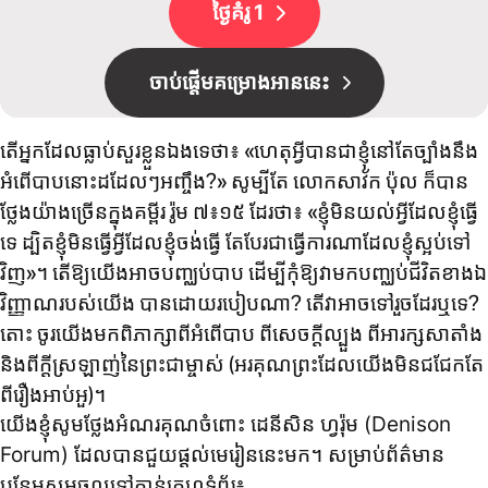
ថ្ងៃគំរូ 1
ចាប់​ផ្ដើមគម្រោងអាននេះ
តើអ្នកដែលធ្លាប់សួរខ្លួនឯងទេថា៖ «ហេតុអ្វីបានជាខ្ញុំនៅតែច្បាំងនឹង
អំពើបាបនោះដដែលៗអញ្ចឹង?» សូម្បីតែ លោកសាវ័ក ប៉ុល ក៏បាន
ថ្លែងយ៉ាងច្រើនក្នុងគម្ពីរ រ៉ូម ៧៖១៥ ដែរថា៖ «ខ្ញុំ​មិន​យល់​អ្វី​ដែល​ខ្ញុំ​ធ្វើ​
ទេ ដ្បិត​ខ្ញុំ​មិន​ធ្វើ​អ្វី​ដែល​ខ្ញុំ​ចង់​ធ្វើ តែ​បែរ​ជា​ធ្វើ​ការ​ណា​ដែល​ខ្ញុំ​ស្អប់​ទៅ​
វិញ»។ តើឱ្យយើងអាចបញ្ឈប់បាប ដើម្បីកុំឱ្យវាមកបញ្ឈប់ជីវិតខាងឯ
វិញ្ញាណរបស់យើង បានដោយរបៀបណា? តើវាអាចទៅរួចដែរឬទេ?
តោះ ចូរយើងមកពិភាក្សាពីអំពើបាប ពីសេចក្ដីល្បួង ពីអារក្សសាតាំង
និងពីក្ដីស្រឡាញ់នៃព្រះជាម្ចាស់ (អរគុណព្រះដែលយើងមិនជជែកតែ
ពីរឿងអាប់អួ)។
យើងខ្ញុំសូមថ្លែងអំណរគុណចំពោះ ដេនីសិន ហ្វរ៉ុម (Denison
Forum) ដែលបានជួយផ្តល់មេរៀននេះមក។ សម្រាប់ព័ត៌មាន
បន្ថែមសូមចូលទៅកាន់គេហទំព័រ៖