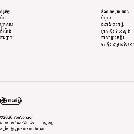
ព័ន្ធកិច្ច
តំណមានប្រយោជន៍
អំពី
ជំនួយ
ប្លុកសារ
ជំនាន់​ព្រះ​គម្ពីរ
ដំណឹង
ព្រះគម្ពីរជាសំឡេង
ការថ្វាយ
ភាសា​ព្រះ​គម្ពីរ
ខគម្ពីរ​សម្រាប់​ថ្ងៃ​នេះ
ភាសាខ្មែរ
©
2026
YouVersion
គោលការណ៍ច្បាប់ឯកជន
លក្ខខណ្ឌ
កម្មវិធីបង្ហាញពីភាពងាយរងគ្រោះ