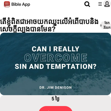
តើខ្ញុំពិតជាអាចយកឈ្នះលើអំពើបាបនិង
ចែក​
សេចក្ដីល្បួងបានមែន?
រំលែក
5 ថ្ងៃ