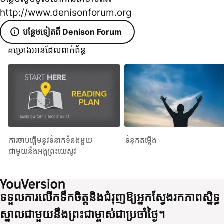
http://www.denisonforum.org
បន្ថែមទៀតពី Denison Forum
គម្រោងអានដែលពាក់ព័ន្ធ
ការចាប់ផ្ដើមនូវទំនាក់ទំនងមួយ
ទំនុកតម្កើង
ជាមួយនឹងអង្គព្រះយេស៊ូវ
ទទួលការលើកទឹកចិត្តនិងជំរុញឱ្យអ្នកស្វែងរកភាពស្និទ្ធ
ស្នាលជាមួយនឹងព្រះជាម្ចាស់ជាប្រចាំថ្ងៃ។