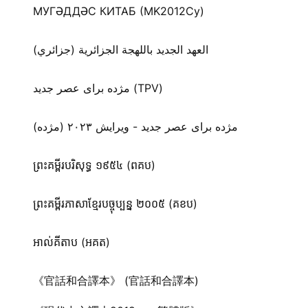
МУГӘДДӘС КИТАБ (MK2012Cy)
العهد الجديد باللهجة الجزائرية (جزائري)
مژده برای عصر جدید (TPV)
مژده برای عصر جدید - ویرایش ۲۰۲۳ (مژده)
ព្រះគម្ពីរបរិសុទ្ធ ១៩៥៤ (ពគប)
ព្រះគម្ពីរភាសាខ្មែរបច្ចុប្បន្ន ២០០៥ (គខប)
អាល់គីតាប (អគត)
《官話和合譯本》 (官話和合譯本)