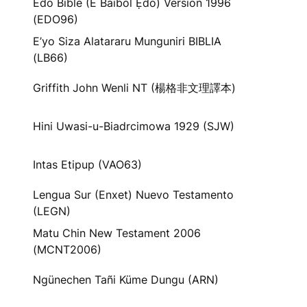
Edo Bible (E Baibol Ẹdo) Version 1996
(EDO96)
E’yo Siza Alatararu Munguniri BIBLIA
(LB66)
Griffith John Wenli NT (楊格非文理譯本)
Hini Uwasi-u-Biadrcimowa 1929 (SJW)
Intas Etipup (VAO63)
Lengua Sur (Enxet) Nuevo Testamento
(LEGN)
Matu Chin New Testament 2006
(MCNT2006)
Ngünechen Tañi Küme Dungu (ARN)