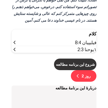
است، تثبیت کنم. من نمی خواهم با نگرانی یا ترس از
تصوراتم سوء استفاده کنم. درعوض، می‌خواهم ذهنم را
روی چیزهایی متمرکز کنم که عالی و شایسته ستایش
هستند. در نام عیسی خداوند دعا می کنم، آمین
کلام
فیلیپیان 8:4
۱یوحنا 2:3
شروع این برنامه مطالعه
روز
2
دربارۀ اين برنامۀ مطالعه