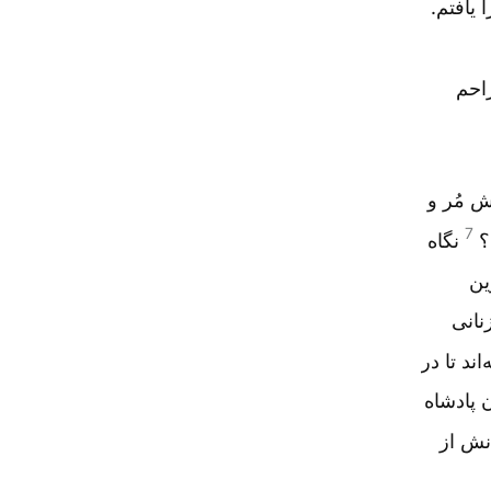
 یافتم.
احم
ش مُر و
7
؟
نگاه
ین
نانی
ند تا در
 پادشاه
نش از