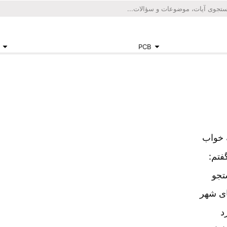
PCB
 خواب
فتم:
تجو
ی شهر
د