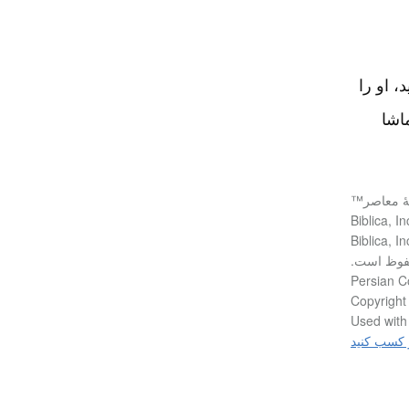
، او را
اشا
مۀ معاصر™
فوظ است.
Persian C
Copyright 
Used with 
 کسب کنید