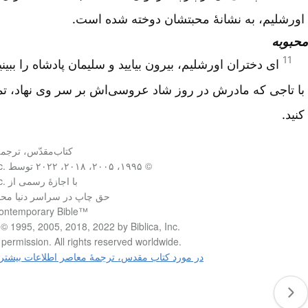
اورشلیم، به نشانهٔ محبتشان دوخته شده است.
محبوبه
11
ای دختران اورشلیم، بیرون بیایید و سلیمان پادشاه را ببینید
با تاجی که مادرش در روز شاد عروسی‌اش بر سر وی نهاد، تم
کنید.
کتاب‌مقدّس، ترج
© ۱۹۹۵، ۲۰۰۵، ۲۰۱۸، ۲۰۲۲ توسط Biblica, Inc.‎
با اجازۀ رسمی از Biblica, Inc.‎
حق چاپ در سراسر دنیا مح
ontemporary Bible™‎
© 1995, 2005, 2018, 2022 by Biblica, Inc.‎
permission. All rights reserved worldwide.‎
در مورد کتاب مقدس، ترجمۀ معاصر اطلاعات بیشتر