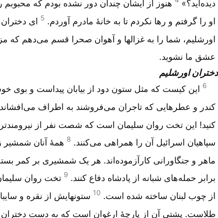
دیده‌اید؟»
هنوز از ایشان چندان دور نشده بودم که محبوبم را
5
او را گرفتم و رها نکردم تا به خانهٔ مادرم آوردم.
ای دختران
اورشلیم، شما را به غزالها و آهوان صحرا قسم می‌دهم که مز
عشق ما نشوید.
دختران اورشلیم
6
این کیست که مثل ستون دود از بیابان پیداست و بوی خو
کندر و عطرهایی که تاجران می‌فروشند به اطراف می‌افشاند
کنید! این تخت روان سلیمان است که شصت نفر از نیرومندتر
8
سپاهیان اسرائیل آن را همراهی می‌کنند.
همهٔ آنان شمشیر ز
ماهر و جنگاورانی کارآزموده‌اند. هر یک شمشیری بر کمر بسته‌ا
9
برابر حمله‌های شبانه از پادشاه دفاع کنند.
تخت روان سلیمان
10
از چوب لبنان ساخته شده است.
ستونهایش از نقره و سایبا
طلاست. پشتی آن از پارچهٔ ارغوان است که به دست دختران