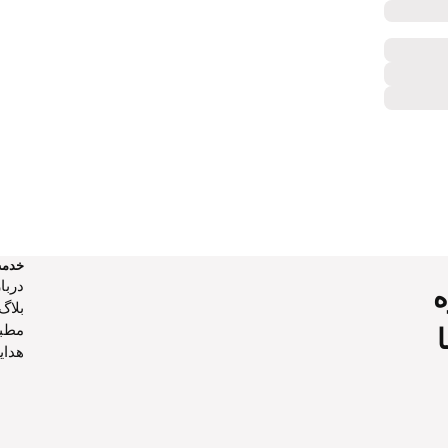
خدم
دربار
ه
بلاگ
مطب
هدایا