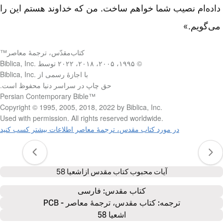
داده‌ام نصیب شما خواهم ساخت. من که خداوند هستم این را
می‌گویم.»
کتاب‌مقدّس، ترجمۀ معاصر™
© ۱۹۹۵، ۲۰۰۵، ۲۰۱۸، ۲۰۲۲ توسط Biblica, Inc.‎
با اجازۀ رسمی از Biblica, Inc.‎
حق چاپ در سراسر دنیا محفوظ است.
Persian Contemporary Bible™‎
Copyright © 1995, 2005, 2018, 2022 by Biblica, Inc.‎
Used with permission. All rights reserved worldwide.‎
در مورد کتاب مقدس، ترجمۀ معاصر اطلاعات بیشتر کسب کنید
آیات محبوب کتاب مقدس از
اشعیا 58
كتاب‌ مقدس: 
فارسی
ترجمه: کتاب مقدس، ترجمۀ معاصر - PCB
اشعیا 58