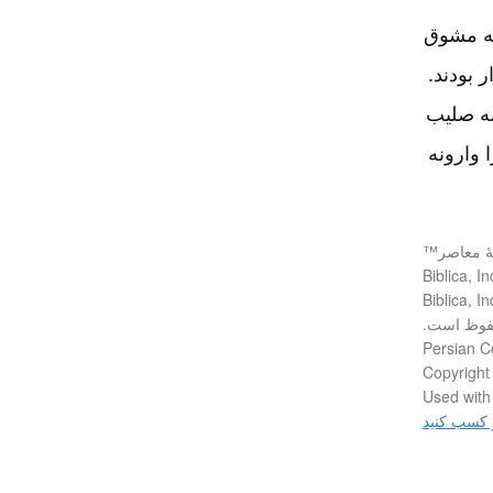
که مشوق
 بودند.
به صلیب
 وارونه
مۀ معاصر™
فوظ است.
Persian C
Copyright 
Used with 
 کسب کنید