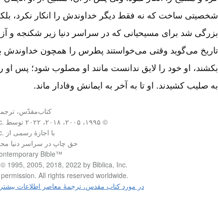
شخصیتی ساخت که نه فقط دیگر خداوندش را انکار نکرد، بل
بزرگی شد برای مسیحیانی که در سراسر دنیا زیر شکنجه و آزار
تاریخ می‌گوید وقتی می‌خواستند پطرس را همچون خداوندش 
بکشند، او خود را لایق ندانست مانند او مصلوب شود؛ پس او را
به صلیب کشیدند. او تا به آخر به ایمانش وفادار ماند.
کتاب‌مقدّس، ترج
© ۱۹۹۵، ۲۰۰۵، ۲۰۱۸، ۲۰۲۲ توسط Biblica, Inc.‎
با اجازۀ رسمی از Biblica, Inc.‎
حق چاپ در سراسر دنیا مح
ontemporary Bible™‎
© 1995, 2005, 2018, 2022 by Biblica, Inc.‎
permission. All rights reserved worldwide.‎
در مورد کتاب مقدس، ترجمۀ معاصر اطلاعات بیشتر