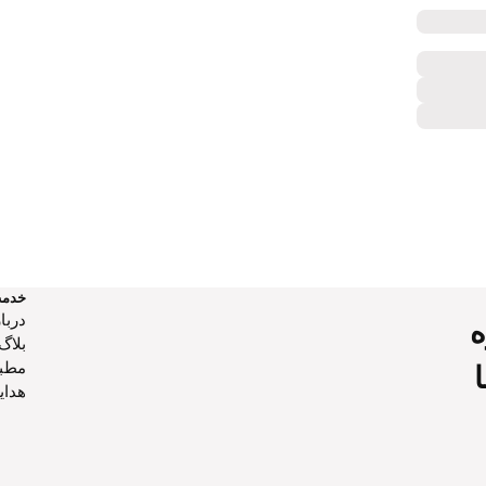
خدم
دربار
ه
بلاگ
مطب
هدایا