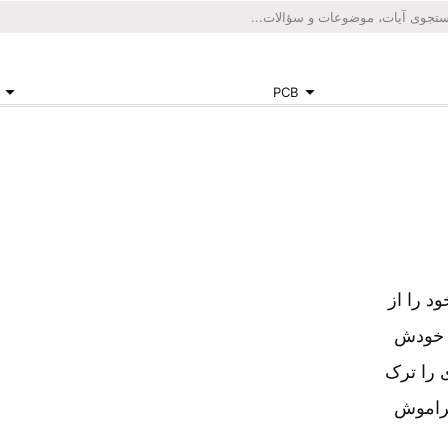
PCB
د را از
س خودش
 را ترک
فراموش