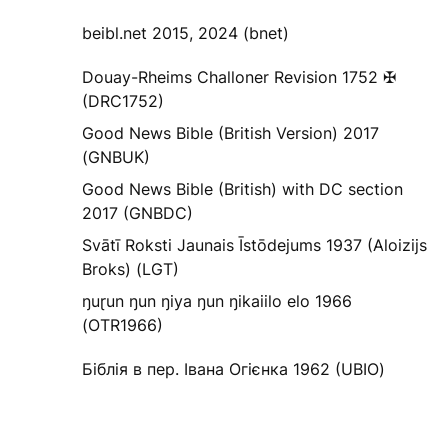
beibl.net 2015, 2024 (bnet)
Douay-Rheims Challoner Revision 1752 ✠
(DRC1752)
Good News Bible (British Version) 2017
(GNBUK)
Good News Bible (British) with DC section
2017 (GNBDC)
Svātī Roksti Jaunais Īstōdejums 1937 (Aloizijs
Broks) (LGT)
ŋuɽun ŋun ŋiya ŋun ŋikaiilo elo 1966
(OTR1966)
Біблія в пер. Івана Огієнка 1962 (UBIO)