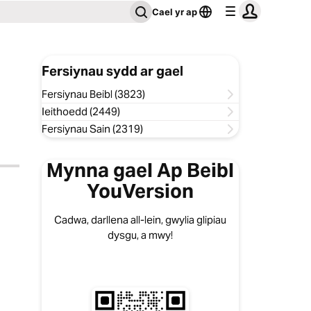
Cael yr ap
Fersiynau sydd ar gael
Fersiynau Beibl (3823)
Ieithoedd (2449)
Fersiynau Sain (2319)
Mynna gael Ap Beibl
YouVersion
Cadwa, darllena all-lein, gwylia glipiau
dysgu, a mwy!