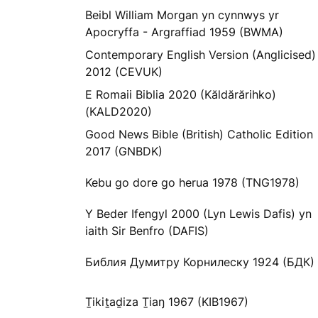
Beibl William Morgan yn cynnwys yr
Apocryffa - Argraffiad 1959 (BWMA)
Contemporary English Version (Anglicised)
2012 (CEVUK)
E Romaii Biblia 2020 (Kăldărărihko)
(KALD2020)
Good News Bible (British) Catholic Edition
2017 (GNBDK)
Kebu go dore go herua 1978 (TNG1978)
Y Beder Ifengyl 2000 (Lyn Lewis Dafis) yn
iaith Sir Benfro (DAFIS)
Библия Думитру Корнилеску 1924 (БДК)
Ṯikiṯaḏiza Ṯiaŋ 1967 (KIB1967)