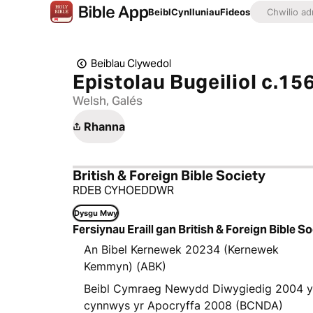
Beibl
Cynlluniau
Fideos
Beiblau Clywedol
Epistolau Bugeiliol c.15
Welsh, Galés
Rhanna
British & Foreign Bible Society
RDEB CYHOEDDWR
Dysgu Mwy
Fersiynau Eraill gan British & Foreign Bible So
An Bibel Kernewek 20234 (Kernewek
Kemmyn) (ABK)
Beibl Cymraeg Newydd Diwygiedig 2004 
cynnwys yr Apocryffa 2008 (BCNDA)