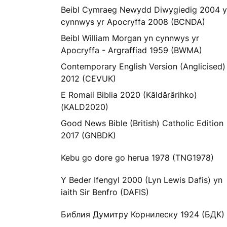
Beibl Cymraeg Newydd Diwygiedig 2004 
cynnwys yr Apocryffa 2008 (BCNDA)
Beibl William Morgan yn cynnwys yr
Apocryffa - Argraffiad 1959 (BWMA)
Contemporary English Version (Anglicised)
2012 (CEVUK)
E Romaii Biblia 2020 (Kăldărărihko)
(KALD2020)
Good News Bible (British) Catholic Edition
2017 (GNBDK)
Kebu go dore go herua 1978 (TNG1978)
Y Beder Ifengyl 2000 (Lyn Lewis Dafis) yn
iaith Sir Benfro (DAFIS)
Библия Думитру Корнилеску 1924 (БДК)