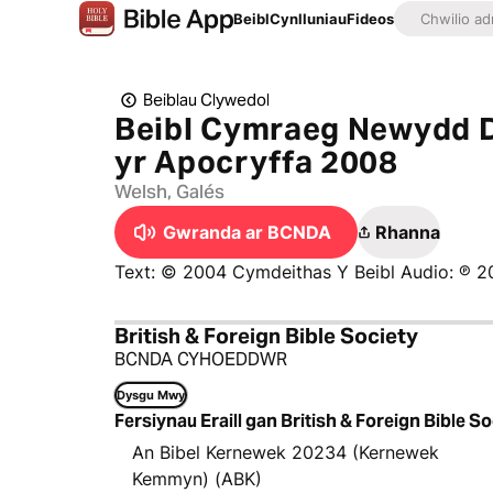
Beibl
Cynlluniau
Fideos
Beiblau Clywedol
Beibl Cymraeg Newydd 
yr Apocryffa 2008
Welsh, Galés
Gwranda ar BCNDA
Rhanna
Text: © 2004 Cymdeithas Y Beibl Audio: ℗ 
British & Foreign Bible Society
BCNDA CYHOEDDWR
Dysgu Mwy
Fersiynau Eraill gan British & Foreign Bible So
An Bibel Kernewek 20234 (Kernewek
Kemmyn) (ABK)