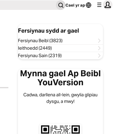
Cael yr ap
Fersiynau sydd ar gael
Fersiynau Beibl (3823)
Ieithoedd (2449)
Fersiynau Sain (2319)
Mynna gael Ap Beibl
YouVersion
Cadwa, darllena all-lein, gwylia glipiau
dysgu, a mwy!