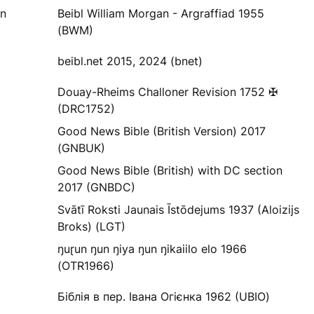
yn
Beibl William Morgan - Argraffiad 1955
(BWM)
beibl.net 2015, 2024 (bnet)
Douay-Rheims Challoner Revision 1752 ✠
(DRC1752)
Good News Bible (British Version) 2017
(GNBUK)
Good News Bible (British) with DC section
2017 (GNBDC)
Svātī Roksti Jaunais Īstōdejums 1937 (Aloizijs
Broks) (LGT)
ŋuɽun ŋun ŋiya ŋun ŋikaiilo elo 1966
(OTR1966)
Біблія в пер. Івана Огієнка 1962 (UBIO)