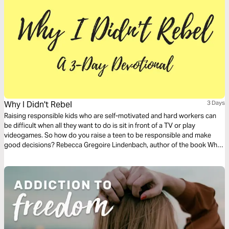
Why I Didn't Rebel
3 Days
Raising responsible kids who are self-motivated and hard workers can
be difficult when all they want to do is sit in front of a TV or play
videogames. So how do you raise a teen to be responsible and make
good decisions? Rebecca Gregoire Lindenbach, author of the book Why I
Didn’t Rebel, interviewed dozens of young people and, together with
psychology research, found some common themes among families with
kids who didn’t rebel, and families with kids who did. This 3-day action
plan will give you the run-down on raising responsible teens. To find out
more or purchase the book, visit http://amzn.to/2wipiOj