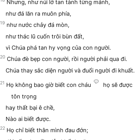
Nhưng, như núi lở tan tành từng mảnh,
như đá lăn ra muôn phía,
19
như nước chảy đá mòn,
như thác lũ cuốn trôi bùn đất,
vì Chúa phá tan hy vọng của con người.
20
Chúa đè bẹp con người, rồi người phải qua đi.
Chúa thay sắc diện người và đuổi người đi khuất.
21
Họ không bao giờ biết con cháu
họ sẽ được
tôn trọng
hay thất bại ê chề,
Nào ai biết được.
22
Họ chỉ biết thân mình đau đớn;