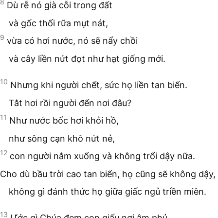
8
Dù rễ nó già cỗi trong đất
và gốc thối rữa mụt nát,
9
vừa có hơi nước, nó sẽ nẩy chồi
và cây liền nứt đọt như hạt giống mới.
10
Nhưng khi người chết, sức họ liền tan biến.
Tắt hơi rồi người đến nơi đâu?
11
Như nước bốc hơi khỏi hồ,
như sông cạn khô nứt nẻ,
12
con người nằm xuống và không trổi dậy nữa.
Cho dù bầu trời cao tan biến, họ cũng sẽ không dậy,
không gì đánh thức họ giữa giấc ngủ triền miên.
13
Ước gì Chúa đem con giấu nơi âm phủ,