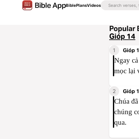
Bible
Plans
Videos
Popular 
Gióp 14
1
Gióp 1
Ngay cả
mọc lại 
2
Gióp 1
Chúa đã 
chúng co
qua.