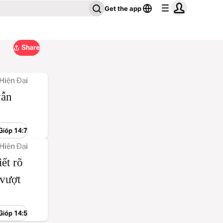
Get the app
Share
Hiện Đại
vẫn
Gióp 14:7
Hiện Đại
ết rõ
 vượt
Gióp 14:5