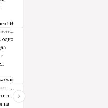
я
ытие 1:16
перевод
в одно
ода
ог
ел
ие 1:9-10
перевод
тесь,
я на