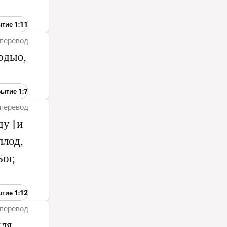
ытие 1:11
перевод
ердью,
Бытие 1:7
перевод
ду [и
плод,
Бог,
ытие 1:12
перевод
для