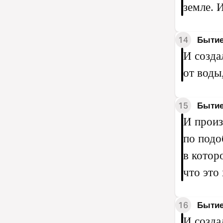
земле. И
14
Бытие
И созда
от воды
15
Бытие
И произ
по подо
в которо
что это
16
Бытие
И созда