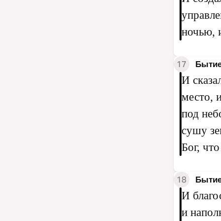
управле
ночью, 
17
Бытие
И сказа
место, 
под неб
сушу зе
Бог, чт
18
Бытие
И благо
и напол