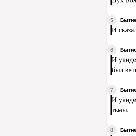
Дух Бож
5
Бытие
И сказал
6
Бытие
И увиде
был веч
7
Бытие
И увиде
тьмы.
8
Бытие