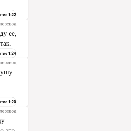
ытие 1:22
перевод
ду ее,
так.
ытие 1:24
перевод
душу
ытие 1:20
перевод
ду
то это