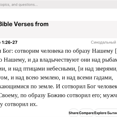
Bible Verses from
 1:26-27
Синодальный 
л Бог: сотворим человека по образу Нашему [
 Нашему, и да владычествуют они над рыба
и, и над птицами небесными, [и над зверями,
том, и над всею землею, и над всеми гадами,
ающимися по земле. И сотворил Бог человек
Своему, по образу Божию сотворил его; муж
 сотворил их.
Share
Compare
Explore Быти