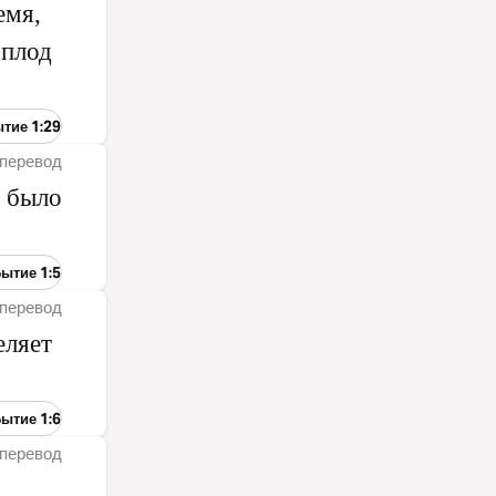
емя,
 плод
ытие 1:29
перевод
и было
Бытие 1:5
перевод
еляет
Бытие 1:6
перевод