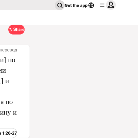
Get the app
Share
перевод
и] по
ми
] и
а по
чину и
е 1:26-27