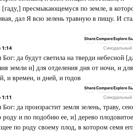
 [гаду,] пресмыкающемуся по земле, в котор
вая, дал Я всю зелень травную в пищу. И ста
Share
Compare
Explore Б
 1:14
Синодальный 
л Бог: да будут светила на тверди небесной [д
ия земли и] для отделения дня от ночи, и для
й, и времен, и дней, и годов
Share
Compare
Explore Б
 1:11
Синодальный 
л Бог: да произрастит земля зелень, траву, с
о роду и по подобию ее, и] дерево плодовитое
щее по роду своему плод, в котором семя его