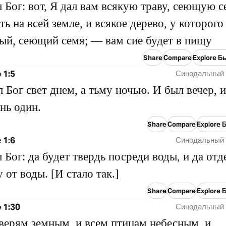
л Бог: вот, Я дал вам всякую траву, сеющую с
ть на всей земле, и всякое дерево, у которого
ый, сеющий семя; — вам сие будет в пищу
Share
Compare
Explore Б
 1:5
Синодальный 
л Бог свет днем, а тьму ночью. И был вечер, 
ень один.
Share
Compare
Explore 
 1:6
Синодальный 
л Бог: да будет твердь посреди воды, и да отд
 от воды. [И стало так.]
Share
Compare
Explore 
 1:30
Синодальный 
зверям земным, и всем птицам небесным, и