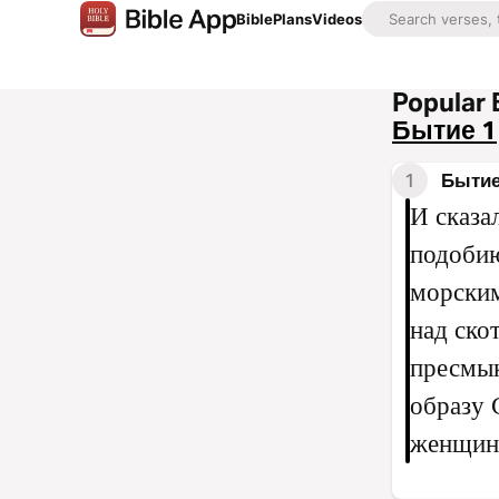
Bible
Plans
Videos
Popular 
Бытие 1
1
Бытие
И сказа
подобию
морским
над ско
пресмык
образу 
женщину