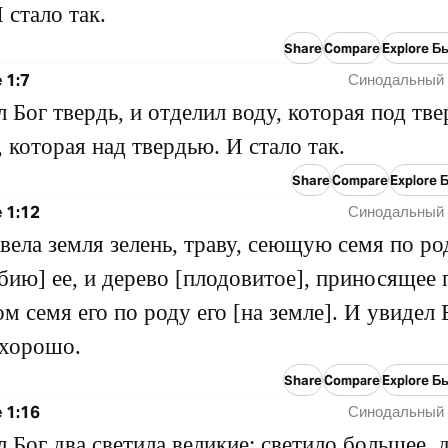
 стало так.
Share
Compare
Explore Б
 1:7
Синодальный 
л Бог твердь, и отделил воду, которая под тв
, которая над твердью. И стало так.
Share
Compare
Explore 
 1:12
Синодальный 
вела земля зелень, траву, сеющую семя по ро
бию] ее, и дерево [плодовитое], приносящее 
м семя его по роду его [на земле]. И увидел 
 хорошо.
Share
Compare
Explore Б
 1:16
Синодальный 
л Бог два светила великие: светило большее, 