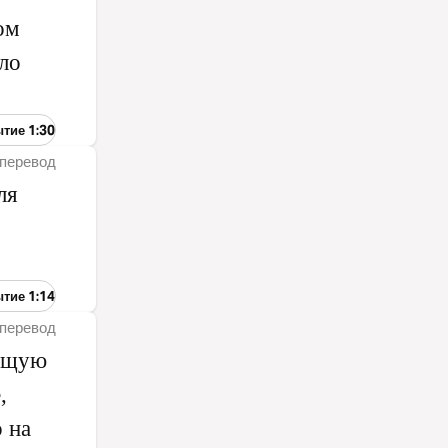
ом
ло
ытие 1:30
перевод
ля
ытие 1:14
перевод
еющую
,
 на