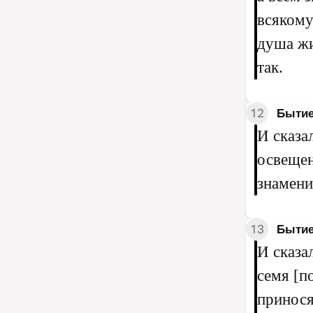
всякому
душа жи
так.
12
Бытие
И сказа
освещен
знамени
13
Бытие
И сказа
семя [п
принося