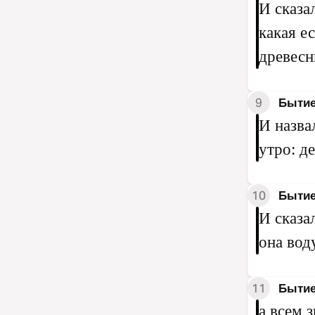
И сказа
какая ес
древесн
9
Бытие
И назва
утро: д
10
Бытие
И сказа
она воду
11
Бытие
а всем 