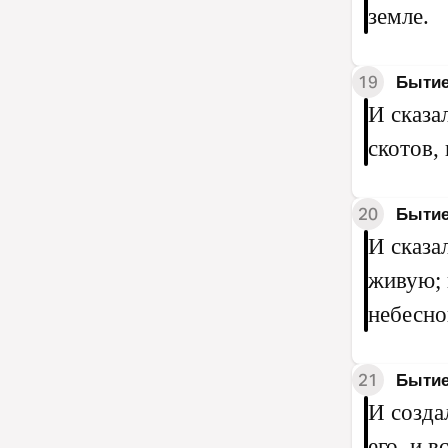
земле.
19
Бытие
И сказа
скотов, 
20
Бытие
И сказа
живую; 
небесной
21
Бытие
И созда
его, и в