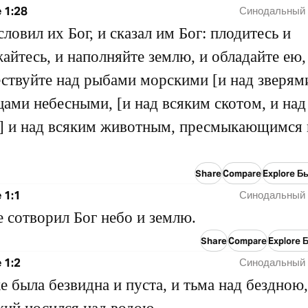
 1:28
Синодальный 
словил их Бог, и сказал им Бог: плодитесь и
айтесь, и наполняйте землю, и обладайте ею,
ствуйте над рыбами морскими [и над зверями
цами небесными, [и над всяким скотом, и над
] и над всяким животным, пресмыкающимся 
Share
Compare
Explore Б
 1:1
Синодальный 
е сотворил Бог небо и землю.
Share
Compare
Explore 
 1:2
Синодальный 
е была безвидна и пуста, и тьма над бездною,