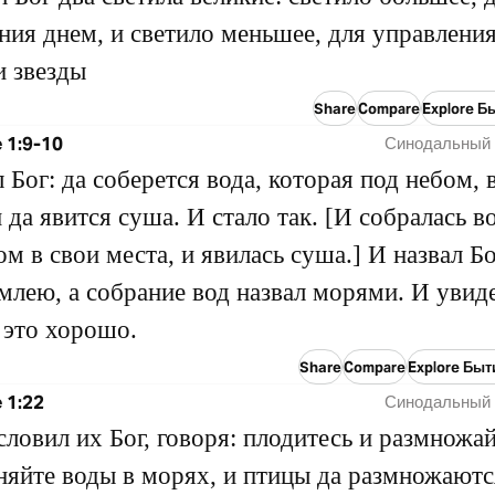
ния днем, и светило меньшее, для управлени
и звезды
Share
Compare
Explore Б
 1:9-10
Синодальный 
л Бог: да соберется вода, которая под небом, 
и да явится суша. И стало так. [И собралась в
ом в свои места, и явилась суша.] И назвал Б
млею, а собрание вод назвал морями. И увид
о это хорошо.
Share
Compare
Explore Быт
 1:22
Синодальный 
словил их Бог, говоря: плодитесь и размножай
няйте воды в морях, и птицы да размножаютс