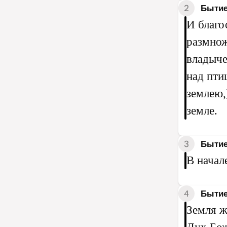
2
Бытие
И благо
размнож
владыче
над пти
землею,
земле.
3
Бытие
В начал
4
Бытие
Земля ж