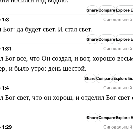
ий носился над водою.
Share
Compare
Explore 
 1:3
Синодальный 
 Бог: да будет свет. И стал свет.
Share
Compare
Explore 
 1:31
Синодальный 
л Бог все, что Он создал, и вот, хорошо весь
ер, и было утро: день шестой.
Share
Compare
Explore Б
 1:4
Синодальный 
л Бог свет, что он хорош, и отделил Бог свет 
Share
Compare
Explore 
 1:29
Синодальный 