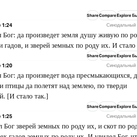
Share
Compare
Explore Б
 1:24
Синодальный 
л Бог: да произведет земля душу живую по ро
и гадов, и зверей земных по роду их. И стало 
Share
Compare
Explore Б
 1:20
Синодальный 
л Бог: да произведет вода пресмыкающихся, 
и птицы да полетят над землею, по тверди
. [И стало так.]
Share
Compare
Explore Б
 1:25
Синодальный 
л Бог зверей земных по роду их, и скот по ро
сех гадов земных по роду их. И увидел Бог, ч