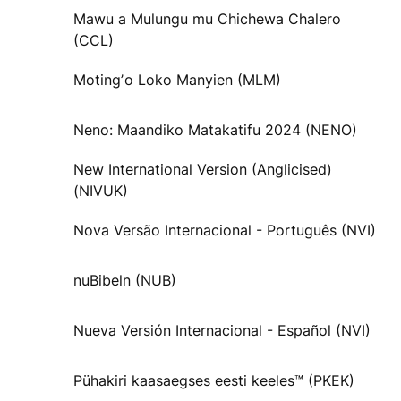
Mawu a Mulungu mu Chichewa Chalero
(CCL)
Motingʼo Loko Manyien (MLM)
Neno: Maandiko Matakatifu 2024 (NENO)
New International Version (Anglicised)
(NIVUK)
Nova Versão Internacional - Português (NVI)
nuBibeln (NUB)
Nueva Versión Internacional - Español (NVI)
Pühakiri kaasaegses eesti keeles™ (PKEK)