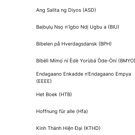
Ang Salita ng Diyos (ASD)
Baịbụlụ Nsọ nʼIgbo Ndị Ugbu a (BIU)
Bibelen på Hverdagsdansk (BPH)
Bíbélì Mímọ́ ní Èdè Yorùbá Òde-Òní (BMYO
Endagaano Enkadde n’Endagaano Empya
(EEEE)
Het Boek (HTB)
Hoffnung für alle (Hfa)
Kinh Thánh Hiện Đại (KTHD)