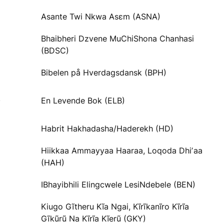
Asante Twi Nkwa Asɛm (ASNA)
Bhaibheri Dzvene MuChiShona Chanhasi
(BDSC)
Bibelen på Hverdagsdansk (BPH)
)
En Levende Bok (ELB)
Habrit Hakhadasha/Haderekh (HD)
Hiikkaa Ammayyaa Haaraa, Loqoda Dhiʼaa
(HAH)
IBhayibhili Elingcwele LesiNdebele (BEN)
Kiugo Gĩtheru Kĩa Ngai, Kĩrĩkanĩro Kĩrĩa
Gĩkũrũ Na Kĩrĩa Kĩerũ (GKY)