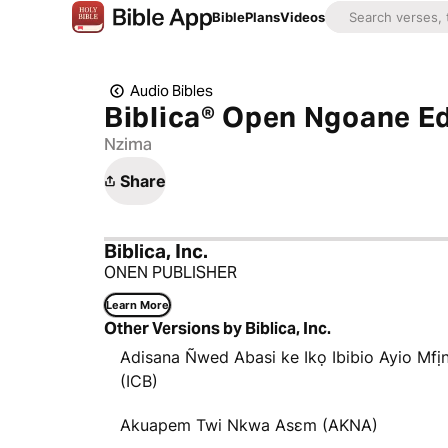
Bible
Plans
Videos
Audio Bibles
Biblica® Open Ngoane E
Nzima
Share
Biblica, Inc.
ONEN PUBLISHER
Learn More
Other Versions by Biblica, Inc.
Adisana Ñwed Abasi ke Ikọ Ibibio Ayio Mfị
(ICB)
Akuapem Twi Nkwa Asɛm (AKNA)