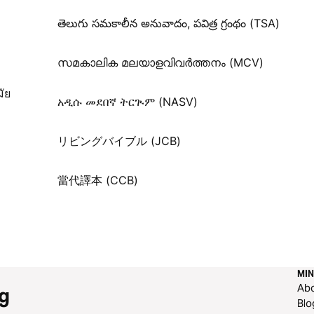
తెలుగు సమకాలీన అనువాదం, పవిత్ర గ్రంథం (TSA)
സമകാലിക മലയാളവിവർത്തനം (MCV)
ัย
አዲሱ መደበኛ ትርጒም (NASV)
リビングバイブル (JCB)
當代譯本 (CCB)
MIN
Ab
g
Blo