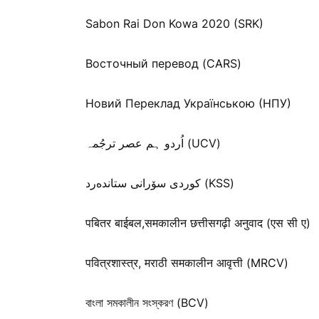
Sabon Rai Don Kowa 2020 (SRK)
Восточный перевод (CARS)
Новий Переклад Українською (НПУ)
اُردو ہم عصر ترجُمہ (UCV)
كوردی سۆرانی ستانده‌رد (KSS)
पबितर बाईबल,समकालीन छत्तीसगढ़ी अनुवाद (एस सी ए)
पवित्रशास्त्र, मराठी समकालीन आवृत्ती (MRCV)
বাংলা সমকালীন সংস্করণ (BCV)