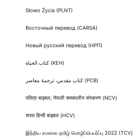
Słowo Życia (PLNT)
Восточный перевод (CARSA)
Новый русский перевод (НРП)
كتاب الحياة (KEH)
کتاب مقدس، ترجمۀ معاصر (PCB)
पवित्र बाइबल, नेपाली समकालीन संस्करण (NCV)
सरल हिन्दी बाइबल (HCV)
இந்திய சமகால தமிழ் மொழிப்பெயர்ப்பு 2022 (TCV)