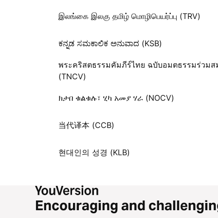
இலங்கை இலகு தமிழ் மொழிபெயர்ப்பு (TRV)
ಕನ್ನಡ ಸಮಕಾಲಿಕ ಅನುವಾದ (KSB)
พระคริสตธรรมคัมภีร์ไทย ฉบับอมตธรรมร่วมสม
(TNCV)
ክታበ ቁልቁሉ፣ ሂካ አመያ ሃራ (NOCV)
当代译本 (CCB)
현대인의 성경 (KLB)
Encouraging and challengin