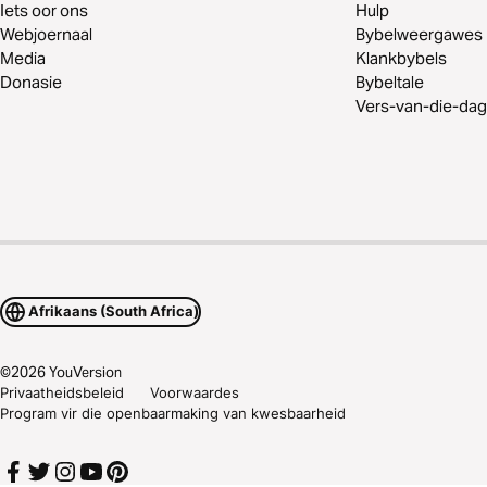
Iets oor ons
Hulp
Webjoernaal
Bybelweergawes
Media
Klankbybels
Donasie
Bybeltale
Vers-van-die-dag
Afrikaans (South Africa)
©
2026
YouVersion
Privaatheidsbeleid
Voorwaardes
Program vir die openbaarmaking van kwesbaarheid