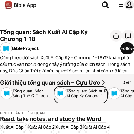
Tổng quan: Sách Xuất Ai Cập Ký
Chương 1-18
BibleProject
Follow
Cùng theo dõi sách Xuất Ai Cập Ký – Chương 1-18 để khám phá
cấu trúc văn học & dòng chảy ý tưởng của cuốn sách. Trong sách
này, Đức Chúa Trời giải cứu người Y-sơ-ra-ên khỏi cảnh nô lệ tại Ai
Cập, Ngài đối đầu với cái ác và bất công của Pha-ra-ôn.
Giới thiệu tổng quan sách – Cựu Ước
7:48
6:40
6:34
2 of 11
https://bibleproject.com/Vietnamese/
Tổng quan: Sách
Tổng quan: Sách Xuất
Tổng q
Sáng ThếKý Chương
Ai Cập Ký Chương 1-
Ai Cập
1-11
18
40
KINH THÁNH LIÊN QUAN
Read, take notes, and study the Word
Xuất Ai Cập 1
Xuất Ai Cập 2
Xuất Ai Cập 3
Xuất Ai Cập 4