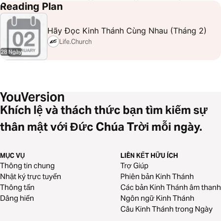
Xuất Ai Cập 5
Xuất Ai Cập 6
Xuất Ai Cập 7
Xuất Ai Cập 8
Reading Plan
Xuất Ai Cập 9
Xuất Ai Cập 10
Xuất Ai Cập 11
Xuất Ai Cập 12
Hãy Đọc Kinh Thánh Cùng Nhau (Tháng 2)
Xuất Ai Cập 13
Xuất Ai Cập 14
Xuất Ai Cập 15
Xuất Ai Cập 16
Life.Church
Xuất Ai Cập 17
Xuất Ai Cập 18
28 Ngày
Khích lệ và thách thức bạn tìm kiếm sự
thân mật với Đức Chúa Trời mỗi ngày.
MỤC VỤ
LIÊN KẾT HỮU ÍCH
Thông tin chung
Trợ Giúp
Nhật ký trực tuyến
Phiên bản Kinh Thánh
Thông tấn
Các bản Kinh Thánh âm thanh
Dâng hiến
Ngôn ngữ Kinh Thánh
Câu Kinh Thánh trong Ngày