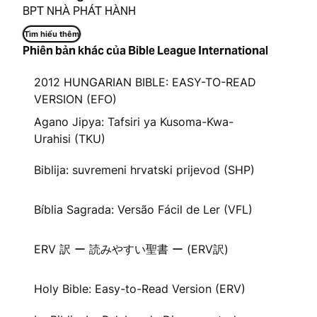
BPT NHÀ PHÁT HÀNH
Tìm hiểu thêm
Phiên bản khác của Bible League International
2012 HUNGARIAN BIBLE: EASY-TO-READ
VERSION (EFO)
Agano Jipya: Tafsiri ya Kusoma-Kwa-
Urahisi (TKU)
Biblija: suvremeni hrvatski prijevod (SHP)
Bíblia Sagrada: Versão Fácil de Ler (VFL)
ERV 訳 ー 読みやすい聖書 ー (ERV訳)
Holy Bible: Easy-to-Read Version (ERV)