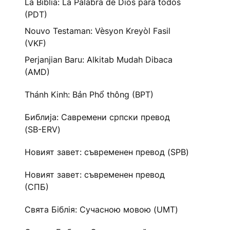
La Biblia: La Palabra de Dios para todos
(PDT)
Nouvo Testaman: Vèsyon Kreyòl Fasil
(VKF)
Perjanjian Baru: Alkitab Mudah Dibaca
(AMD)
Thánh Kinh: Bản Phổ thông (BPT)
Библија: Савремени српски превод
(SB-ERV)
Новият завет: съвременен превод (SPB)
Новият завет: съвременен превод
(СПБ)
Свята Біблія: Сучасною мовою (UMT)