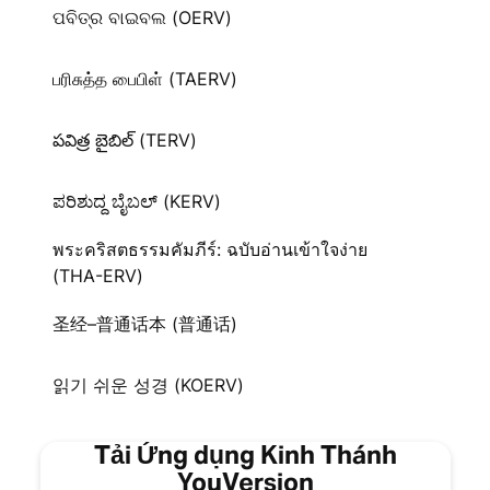
ପବିତ୍ର ବାଇବଲ (OERV)
பரிசுத்த பைபிள் (TAERV)
పవిత్ర బైబిల్ (TERV)
ಪರಿಶುದ್ದ ಬೈಬಲ್‌ (KERV)
พระคริสตธรรมคัมภีร์: ฉบับอ่านเข้าใจง่าย
(THA-ERV)
圣经–普通话本 (普通话)
읽기 쉬운 성경 (KOERV)
Tải Ứng dụng Kinh Thánh
YouVersion