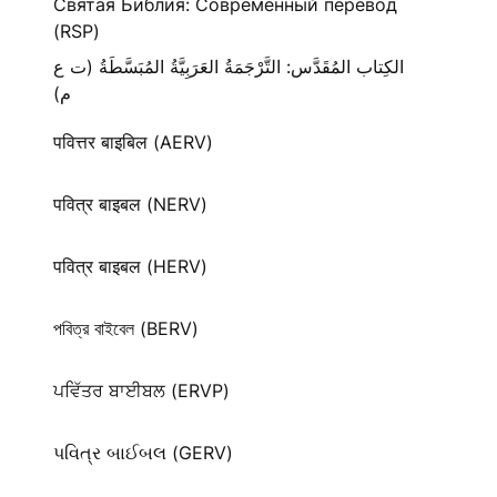
Святая Библия: Современный перевод
(RSP)
الكِتاب المُقَدَّس: التَّرْجَمَةُ العَرَبِيَّةُ المُبَسَّطَةُ (ت ع
م)
पवित्तर बाइबिल (AERV)
पवित्र बाइबल (NERV)
पवित्र बाइबल (HERV)
পবিত্র বাইবেল (BERV)
ਪਵਿੱਤਰ ਬਾਈਬਲ (ERVP)
પવિત્ર બાઈબલ (GERV)