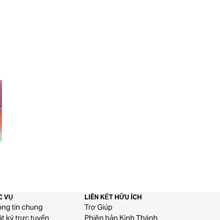
Áp Lực Từ Bạn Bè
Một cuộc sống toà
C VỤ
LIÊN KẾT HỮU ÍCH
ng tin chung
Trợ Giúp
t ký trực tuyến
Phiên bản Kinh Thánh