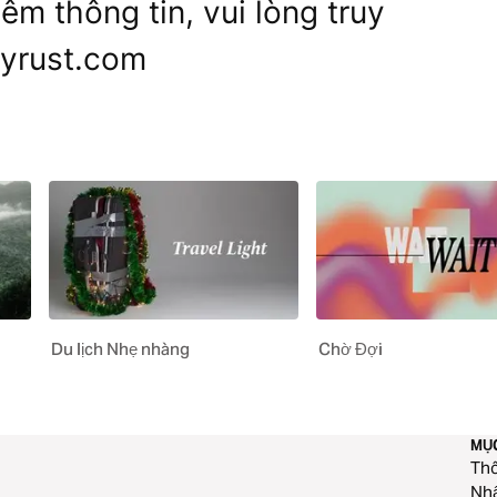
êm thông tin, vui lòng truy
nyrust.com
Du lịch Nhẹ nhàng
Chờ Đợi
MỤ
Thô
Nhậ