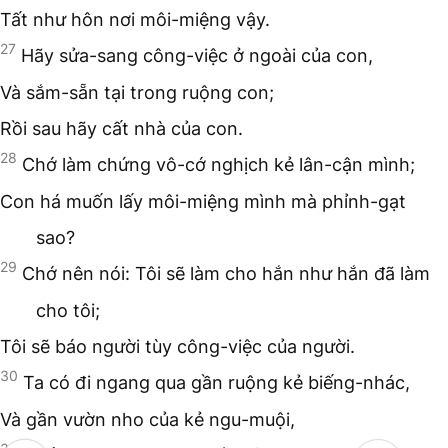
Tất như hôn nơi môi-miệng vậy.
27
Hãy sửa-sang công-việc ở ngoài của con,
Và sắm-sẵn tại trong ruộng con;
Rồi sau hãy cất nhà của con.
28
Chớ làm chứng vô-cớ nghịch kẻ lân-cận mình;
Con há muốn lấy môi-miệng mình mà phỉnh-gạt
sao?
29
Chớ nên nói: Tôi sẽ làm cho hắn như hắn đã làm
cho tôi;
Tôi sẽ báo người tùy công-việc của người.
30
Ta có đi ngang qua gần ruộng kẻ biếng-nhác,
Và gần vườn nho của kẻ ngu-muội,