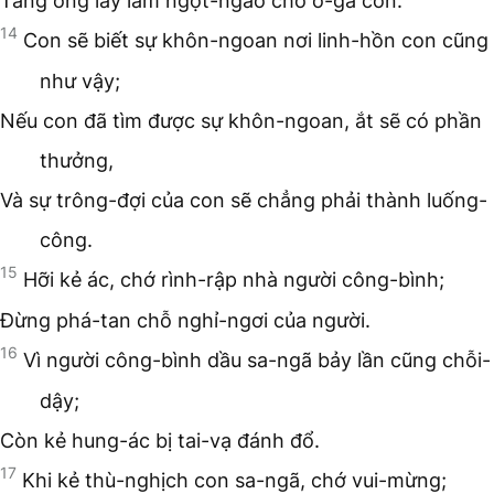
Tàng ong lấy làm ngọt-ngào cho ổ-gà con.
14
Con sẽ biết sự khôn-ngoan nơi linh-hồn con cũng
như vậy;
Nếu con đã tìm được sự khôn-ngoan, ắt sẽ có phần
thưởng,
Và sự trông-đợi của con sẽ chẳng phải thành luống-
công.
15
Hỡi kẻ ác, chớ rình-rập nhà người công-bình;
Đừng phá-tan chỗ nghỉ-ngơi của người.
16
Vì người công-bình dầu sa-ngã bảy lần cũng chỗi-
dậy;
Còn kẻ hung-ác bị tai-vạ đánh đổ.
17
Khi kẻ thù-nghịch con sa-ngã, chớ vui-mừng;