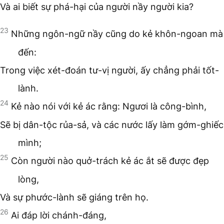
Và ai biết sự phá-hại của người nầy người kia?
23
Những ngôn-ngữ nầy cũng do kẻ khôn-ngoan mà
đến:
Trong việc xét-đoán tư-vị người, ấy chẳng phải tốt-
lành.
24
Kẻ nào nói với kẻ ác rằng: Ngươi là công-bình,
Sẽ bị dân-tộc rủa-sả, và các nước lấy làm gớm-ghiếc
mình;
25
Còn người nào quở-trách kẻ ác ắt sẽ được đẹp
lòng,
Và sự phước-lành sẽ giáng trên họ.
26
Ai đáp lời chánh-đáng,