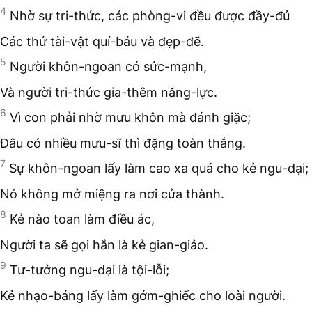
4
Nhờ sự tri-thức, các phòng-vi đều được đầy-đủ
Các thứ tài-vật quí-báu và đẹp-đẽ.
5
Người khôn-ngoan có sức-mạnh,
Và người tri-thức gia-thêm năng-lực.
6
Vì con phải nhờ mưu khôn mà đánh giặc;
Đâu có nhiều mưu-sĩ thì đặng toàn thắng.
7
Sự khôn-ngoan lấy làm cao xa quá cho kẻ ngu-dại;
Nó không mở miệng ra nơi cửa thành.
8
Kẻ nào toan làm điều ác,
Người ta sẽ gọi hắn là kẻ gian-giảo.
9
Tư-tưởng ngu-dại là tội-lỗi;
Kẻ nhạo-báng lấy làm gớm-ghiếc cho loài người.