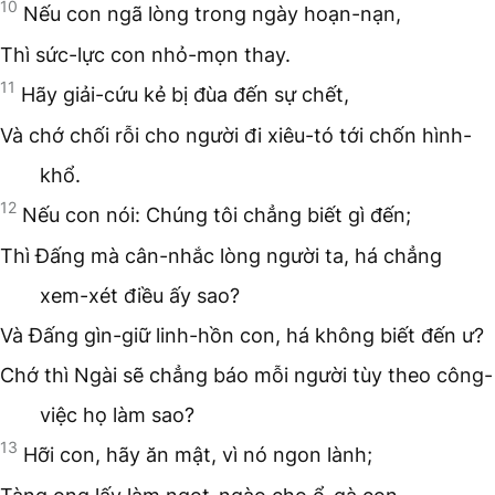
10
Nếu con ngã lòng trong ngày hoạn-nạn,
Thì sức-lực con nhỏ-mọn thay.
11
Hãy giải-cứu kẻ bị đùa đến sự chết,
Và chớ chối rỗi cho người đi xiêu-tó tới chốn hình-
khổ.
12
Nếu con nói: Chúng tôi chẳng biết gì đến;
Thì Đấng mà cân-nhắc lòng người ta, há chẳng
xem-xét điều ấy sao?
Và Đấng gìn-giữ linh-hồn con, há không biết đến ư?
Chớ thì Ngài sẽ chẳng báo mỗi người tùy theo công-
việc họ làm sao?
13
Hỡi con, hãy ăn mật, vì nó ngon lành;