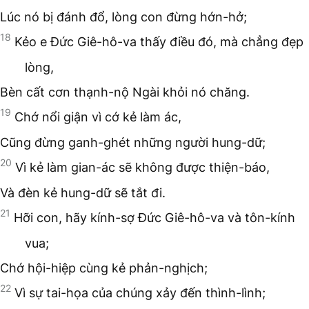
Lúc nó bị đánh đổ, lòng con đừng hớn-hở;
18
Kẻo e Đức Giê-hô-va thấy điều đó, mà chẳng đẹp
lòng,
Bèn cất cơn thạnh-nộ Ngài khỏi nó chăng.
19
Chớ nổi giận vì cớ kẻ làm ác,
Cũng đừng ganh-ghét những người hung-dữ;
20
Vì kẻ làm gian-ác sẽ không được thiện-báo,
Và đèn kẻ hung-dữ sẽ tắt đi.
21
Hỡi con, hãy kính-sợ Đức Giê-hô-va và tôn-kính
vua;
Chớ hội-hiệp cùng kẻ phản-nghịch;
22
Vì sự tai-họa của chúng xảy đến thình-lình;