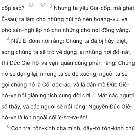
3
cốp sao?
Nhưng ta yêu Gia-cốp, mà ghét
Ê-sau, ta làm cho những núi nó nên hoang-vu, và
phó sản-nghiệp nó cho những chó nơi đồng vắng.
4
Nếu Ê-đôm nói rằng: Chúng ta đã bị hủy-diệt,
song chúng ta sẽ trở về dựng lại những nơi đổ-nát,
thì Đức Giê-hô-va vạn-quân cũng phán rằng: Chúng
nó sẽ dựng lại, nhưng ta sẽ đổ xuống, người ta sẽ
gọi chúng nó là Cõi độc-ác, và là dân mà Đức Giê-
5
hô-va nổi giận nghịch cùng đời đời.
Mắt các ngươi
sẽ thấy, và các ngươi sẽ nói rằng: Nguyền Đức Giê-
hô-va là lớn ngoài cõi Y-sơ-ra-ên!
6
Con trai tôn-kính cha mình, đầy-tớ tôn-kính chủ