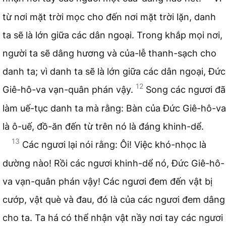
từ nơi mặt trời mọc cho đến nơi mặt trời lặn, danh
ta sẽ là lớn giữa các dân ngoại. Trong khắp mọi nơi,
người ta sẽ dâng hương và của-lễ thanh-sạch cho
danh ta; vì danh ta sẽ là lớn giữa các dân ngoại, Đức
12
Giê-hô-va vạn-quân phán vậy.
Song các ngươi đã
làm uế-tục danh ta mà rằng: Bàn của Đức Giê-hô-va
là ô-uế, đồ-ăn đến từ trên nó là đáng khinh-dể.
13
Các ngươi lại nói rằng: Ôi! Việc khó-nhọc là
dường nào! Rồi các ngươi khinh-dể nó, Đức Giê-hô-
va vạn-quân phán vậy! Các ngươi đem đến vật bị
cướp, vật què và đau, đó là của các ngươi đem dâng
cho ta. Ta há có thể nhận vật nầy nơi tay các ngươi