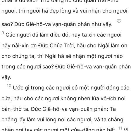
phải là dữ sao? Thử dâng nó cho quan trấn-thủ
ngươi, thì người há đẹp lòng và vui nhận cho ngươi
sao? Đức Giê-hô-va vạn-quân phán như vậy.
9
Các ngươi đã làm điều đó, nay ta xin các ngươi
hãy nài-xin ơn Đức Chúa Trời, hầu cho Ngài làm ơn
cho chúng ta, thì Ngài há sẽ nhận một người nào
trong các ngươi sao? Đức Giê-hô-va vạn-quân phán
vậy.
10
Ước gì trong các ngươi có một người đóng các
cửa, hầu cho các ngươi không nhen lửa vô-ích nơi
bàn-thờ ta. Đức Giê-hô-va vạn-quân phán: Ta
chẳng lấy làm vui lòng nơi các ngươi, và ta chẳng
11
nhận nơi tay các ngươi một của-dâng nào hết.
Vì