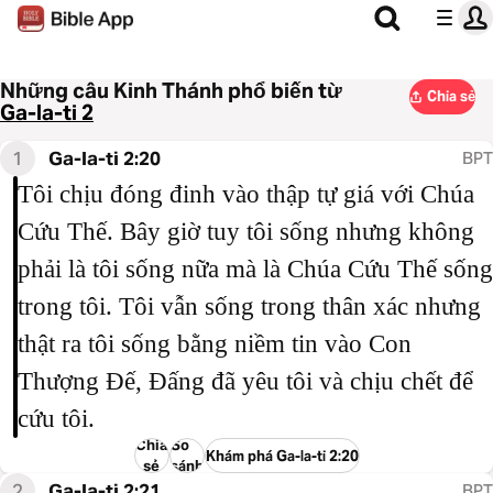
Những câu Kinh Thánh phổ biến từ
Chia sẻ
Ga-la-ti 2
1
Ga-la-ti 2:20
BPT
Tôi chịu đóng đinh vào thập tự giá với Chúa
Cứu Thế. Bây giờ tuy tôi sống nhưng không
phải là tôi sống nữa mà là Chúa Cứu Thế sống
trong tôi. Tôi vẫn sống trong thân xác nhưng
thật ra tôi sống bằng niềm tin vào Con
Thượng Đế, Đấng đã yêu tôi và chịu chết để
cứu tôi.
Chia
So
Khám phá Ga-la-ti 2:20
sẻ
sánh
2
Ga-la-ti 2:21
BPT