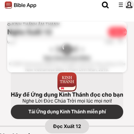
KINH THÁNH ÂM THANH
Nghe
Xuất 12
Chia sẻ
1x
0:00
0:00
New Vietnamese Bible
© 2003 Vietnamese Bible Inc. All rights reserved. Recording of the
New Vietnamese Bible è Pham Dinh Nhan, 2018.
Hãy để Ứng dụng Kinh Thánh đọc cho bạn
Nghe Lời Đức Chúa Trời mọi lúc mọi nơi!
Tải Ứng dụng Kinh Thánh miễn phí
Đọc
Xuất 12