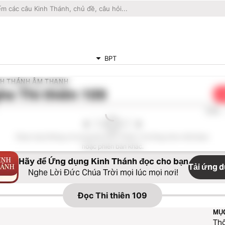
BPT
NH THÁNH ÂM THANH
he
Thi thiên 109
C
0:00
Đoạn này không có trong bản Kinh Thánh. Vui lòng chọn một đoạn
hoặc phiên bản khác.
Hãy để Ứng dụng Kinh Thánh đọc cho bạn
Tải ứng 
Nghe Lời Đức Chúa Trời mọi lúc mọi nơi!
Đọc
Thi thiên 109
MỤ
Thô