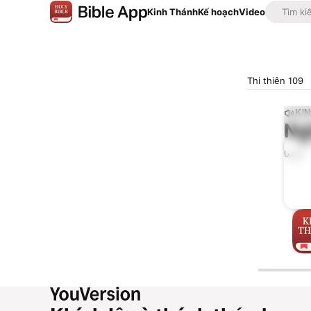
Kinh Thánh
Kế hoạch
Video
Thi thiên 109
KI
Ng
0:00