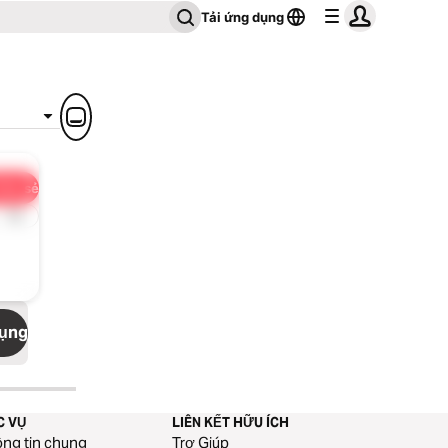
Tải ứng dụng
hia sẻ
1x
dụng
C VỤ
LIÊN KẾT HỮU ÍCH
ng tin chung
Trợ Giúp