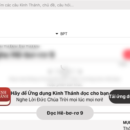
BPT
NH THÁNH ÂM THANH
he
Hê-bơ-rơ 9
C
0:00
Đoạn này không có trong bản Kinh Thánh. Vui lòng chọn một đoạn
hoặc phiên bản khác.
Hãy để Ứng dụng Kinh Thánh đọc cho bạn
Tải ứng 
Nghe Lời Đức Chúa Trời mọi lúc mọi nơi!
Đọc
Hê-bơ-rơ 9
MỤ
Thô