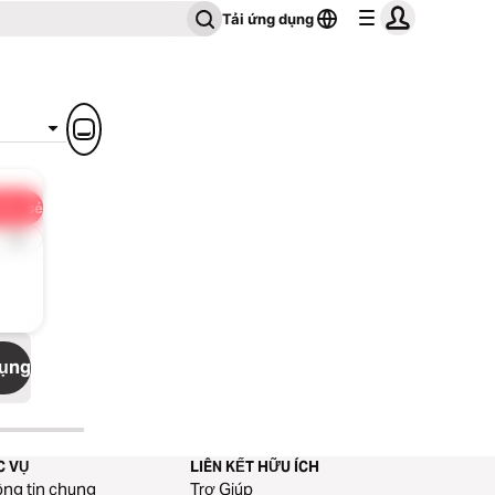
Tải ứng dụng
hia sẻ
1x
dụng
C VỤ
LIÊN KẾT HỮU ÍCH
ng tin chung
Trợ Giúp