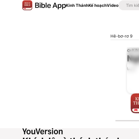
Kinh Thánh
Kế hoạch
Video
Hê-bơ-rơ 9
KI
Ng
0:00