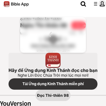
KINH THÁNH ÂM THANH
Nghe
Thi-thiên 98
Chia sẻ
1x
0:00
0:00
Kinh Thánh tiếng Việt 1934
© Rev. Nguyen Thi 2014
Hãy để Ứng dụng Kinh Thánh đọc cho bạn
Nghe Lời Đức Chúa Trời mọi lúc mọi nơi!
Tải Ứng dụng Kinh Thánh miễn phí
Đọc
Thi-thiên 98