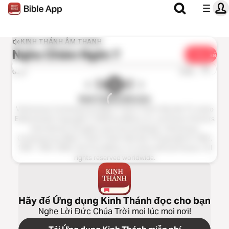
KINH THÁNH ÂM THANH
Nghe
Châm Ngôn 7
Chia sẻ
1x
0:00
0:00
Kinh Thánh Hiện Đại
Vietnamese Contemporary Bible ™ (Kinh Thánh Hiện Đại ™), Audio
EditionAudio Copyright ℗ 2020 by Biblica, Inc. and Davar Partners
International. All rights reserved worldwide. Vietnamese
Contemporary Bible ™ (Kinh Thánh Hiện Đại ™Copyright © 1982,
1987, 1994, 2005, 2015 by Biblica, Inc.Used with permission. All
rights reserved worldwide.
Hãy để Ứng dụng Kinh Thánh đọc cho bạn
Nghe Lời Đức Chúa Trời mọi lúc mọi nơi!