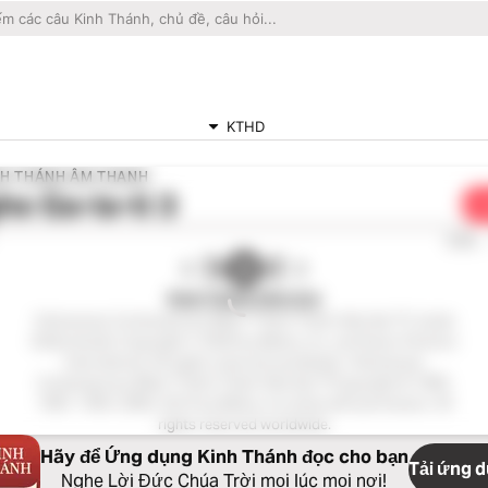
KTHD
NH THÁNH ÂM THANH
he
Ga-la-ti 3
C
0:00
Kinh Thánh Hiện Đại
Vietnamese Contemporary Bible ™ (Kinh Thánh Hiện Đại ™), Audio
EditionAudio Copyright ℗ 2020 by Biblica, Inc. and Davar Partners
International. All rights reserved worldwide. Vietnamese
Contemporary Bible ™ (Kinh Thánh Hiện Đại ™Copyright © 1982,
1987, 1994, 2005, 2015 by Biblica, Inc.Used with permission. All
rights reserved worldwide.
Hãy để Ứng dụng Kinh Thánh đọc cho bạn
Tải ứng 
Nghe Lời Đức Chúa Trời mọi lúc mọi nơi!