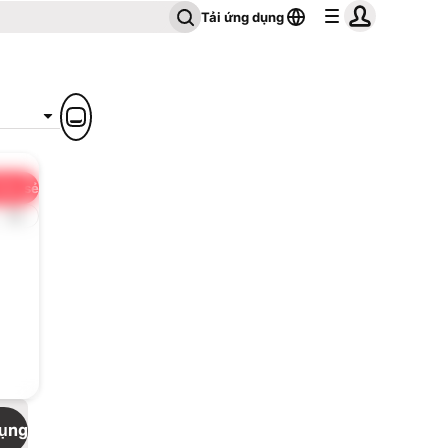
Tải ứng dụng
hia sẻ
1x
dụng