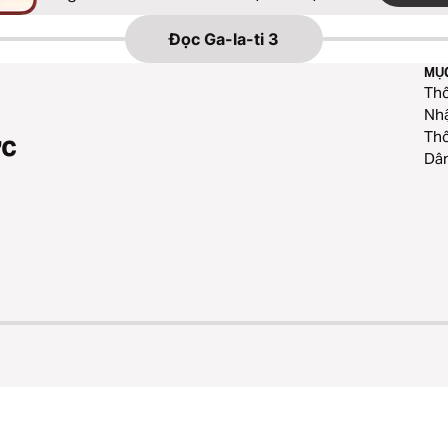
Đọc
Ga-la-ti 3
MỤ
Thô
Nhậ
Thô
ức
Dân