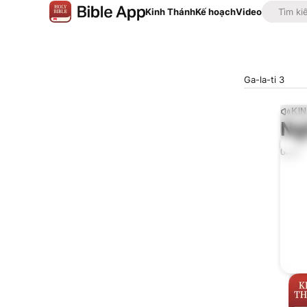
Kinh Thánh
Kế hoạch
Video
Ga-la-ti 3
KI
Ng
0:00