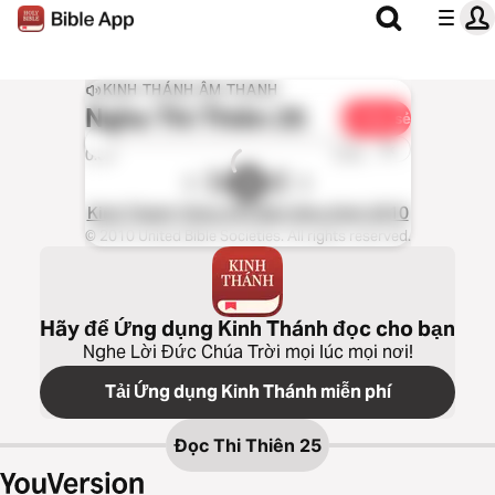
KINH THÁNH ÂM THANH
Nghe
Thi Thiên 25
Chia sẻ
1x
0:00
0:00
Kinh Thánh Tiếng Việt Bản Hiệu Đính 2010
© 2010 United Bible Societies. All rights reserved.
Hãy để Ứng dụng Kinh Thánh đọc cho bạn
Nghe Lời Đức Chúa Trời mọi lúc mọi nơi!
Tải Ứng dụng Kinh Thánh miễn phí
Đọc
Thi Thiên 25