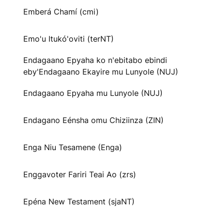
Emberá Chamí (cmi)
Emo'u Itukó'oviti (terNT)
Endagaano Epyaha ko n'ebitabo ebindi
eby'Endagaano Ekayire mu Lunyole (NUJ)
Endagaano Epyaha mu Lunyole (NUJ)
Endagano Eénsha omu Chiziinza (ZIN)
Enga Niu Tesamene (Enga)
Enggavoter Fariri Teai Ao (zrs)
Epéna New Testament (sjaNT)