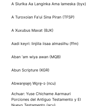
A Slurlka Aa Langinka Ama Iameska (byx)
A Turoxoian Fa'ui Sina Piran (TFSP)
A Xuxubus Maxat (BJK)
Aadi keyri: linjiila iisaa almasiihu (ffm)
Aban 'am wiya awan (MQB)
Abun Scripture (KGR)
Abware̱se̱ŋ Wo̱re̱-ɔ (ncu)
Achuar: Yuse Chichame Aarmauri
Porciones del Antiguo Testamento y El
Nuevo Testamento (acu)