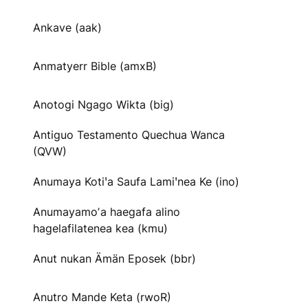
Ankave (aak)
Anmatyerr Bible (amxB)
Anotogi Ngago Wikta (big)
Antiguo Testamento Quechua Wanca
(QVW)
Anumaya Kotiꞌa Saufa Lamiꞌnea Ke (ino)
Anumayamoʼa haegafa alino
hagelafilatenea kea (kmu)
Anut nukan Ämän Eposek (bbr)
Anutro Mande Keta (rwoR)