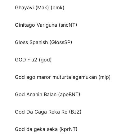
Ghayavi (Mak) (bmk)
Ginitago Variguna (sncNT)
Gloss Spanish (GlossSP)
GOD - u2 (god)
God ago maror muturta agamukan (mlp)
God Ananin Balan (apeBNT)
God Da Gaga Reka Re (BJZ)
God da geka seka (kprNT)