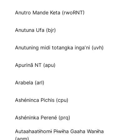
Anutro Mande Keta (rwoRNT)
Anutuna Ufa (bjr)
Anutuning midi totangka ingaʼni (uvh)
Apurinã NT (apu)
Arabela (arl)
Ashéninca Pichis (cpu)
Ashéninka Perené (prq)
Autaahaatɨhomɨ Pɨwɨha Gaaha Wanɨha
(agm)