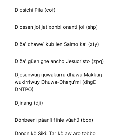
Diosichi Pila (cof)
Diossen joi jatíxonbi onanti joi (shp)
Dižaʼ chaweʼ kub len Salmo kaʼ (zty)
Dižaʼ güen c̱he ancho Jesucristo (zpq)
Djesunwuŋ ŋuwakurru dhäwu Mäkkuŋ
wukirriwuy Dhuwa-Dhaŋu'mi (dhgD-
DNTPO)
Djinang (dji)
Dónbeenì páaníi fĩnle vũahṹ (box)
Dɔnɔn kə̂ Siki: Tar kə̂ aw arə təbbə