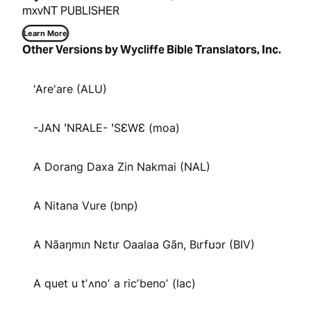
mxvNT PUBLISHER
Learn More
Other Versions by Wycliffe Bible Translators, Inc.
'Are'are (ALU)
-JAN ꞌNRALE- ꞌSƐWƐ (moa)
A Dorang Daxa Zin Nakmai (NAL)
A Nitana Vure (bnp)
A Nãaŋmɩn Nɛtɩr Oaalaa Gãn, Bɩrfʊɔr (BIV)
A quet u tʼʌnoʼ a ricʼbenoʼ (lac)