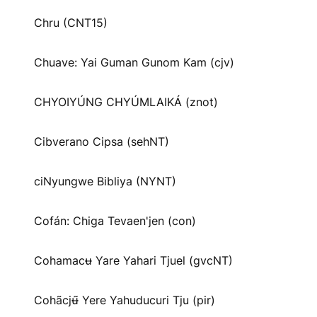
Chru (CNT15)
Chuave: Yai Guman Gunom Kam (cjv)
CHYOIYÚNG CHYÚMLAIKÁ (znot)
Cibverano Cipsa (sehNT)
ciNyungwe Bibliya (NYNT)
Cofán: Chiga Tevaen'jen (con)
Cohamacʉ Yare Yahari Tjuel (gvcNT)
Cohãcjʉ̃ Yere Yahuducuri Tju (pir)