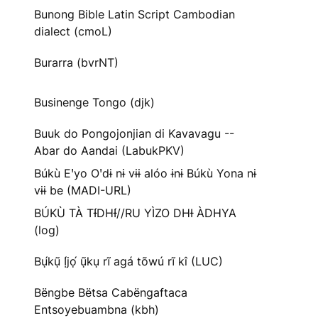
Bunong Bible Latin Script Cambodian
dialect (cmoL)
Burarra (bvrNT)
Businenge Tongo (djk)
Buuk do Pongojonjian di Kavavagu --
Abar do Aandai (LabukPKV)
Búkù Eꞌyo Oꞌdɨ nɨ vɨɨ alóo ɨnɨ Búkù Yona nɨ
vɨɨ be (MADI-URL)
BÚKÙ TÀ TƗ́DHƗ́//RU YÌZO DHƗ ÀDHYA
(log)
Bụ́kụ̃ Ị́jọ́ ụ̃kụ rĩ agá tõwú rĩ kî (LUC)
Bëngbe Bëtsa Cabëngaftaca
Entsoyebuambna (kbh)