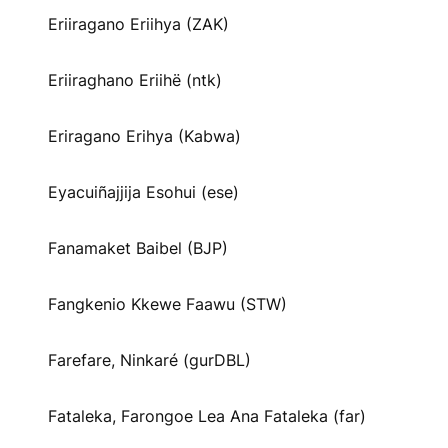
Eriiragano Eriihya (ZAK)
Eriiraghano Eriihë (ntk)
Eriragano Erihya (Kabwa)
Eyacuiñajjija Esohui (ese)
Fanamaket Baibel (BJP)
Fangkenio Kkewe Faawu (STW)
Farefare, Ninkaré (gurDBL)
Fataleka, Farongoe Lea Ana Fataleka (far)