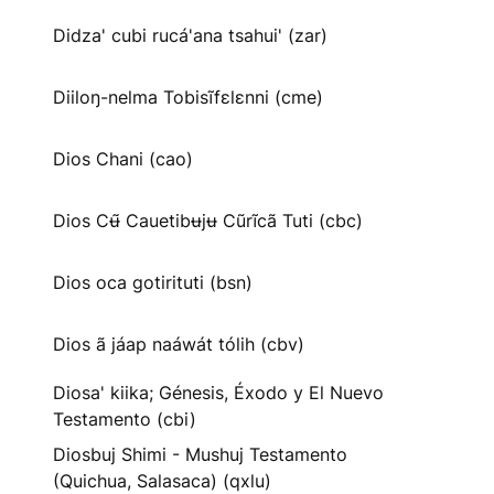
Didza' cubi rucá'ana tsahui' (zar)
Diiloŋ-nelma Tobisĩfɛlɛnni (cme)
Dios Chani (cao)
Dios Cʉ̃ Cauetibʉjʉ Cũrĩcã Tuti (cbc)
Dios oca gotirituti (bsn)
Dios ã jáap naáwát tólih (cbv)
Diosa' kiika; Génesis, Éxodo y El Nuevo
Testamento (cbi)
Diosbuj Shimi - Mushuj Testamento
(Quichua, Salasaca) (qxlu)