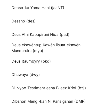
Deoso-ka Yama Hani (jaaNT)
Desano (des)
Deus Athi Kapapirani Hida (pad)
Deus ekawẽntup Kawẽn iisuat ekawẽn,
Munduruku (myu)
Deus Itaumbyry (bkq)
Dhuwaya (dwy)
Di Nyoo Testiment eena Bileez Kriol (bzj)
Dibshon Mengi-kan Ni Pansigshan (DMP)