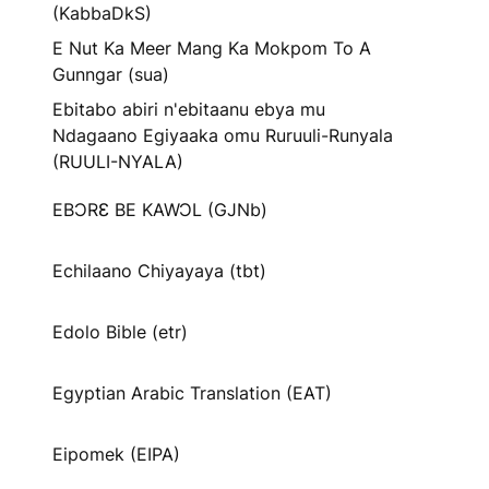
(KabbaDkS)
E Nut Ka Meer Mang Ka Mokpom To A
Gunngar (sua)
Ebitabo abiri n'ebitaanu ebya mu
Ndagaano Egiyaaka omu Ruruuli-Runyala
(RUULI-NYALA)
EBƆRƐ BE KAWƆL (GJNb)
Echilaano Chiyayaya (tbt)
Edolo Bible (etr)
Egyptian Arabic Translation (EAT)
Eipomek (EIPA)