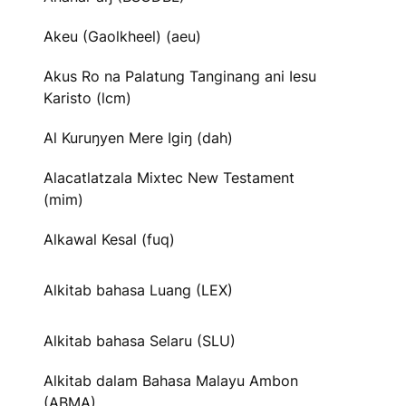
Akeu (Gaolkheel) (aeu)
Akus Ro na Palatung Tanginang ani Iesu
Karisto (lcm)
Al Kuruŋyen Mere Igiŋ (dah)
Alacatlatzala Mixtec New Testament
(mim)
Alkawal Kesal (fuq)
Alkitab bahasa Luang (LEX)
Alkitab bahasa Selaru (SLU)
Alkitab dalam Bahasa Malayu Ambon
(ABMA)