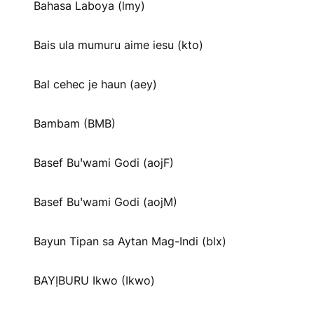
Bahasa Laboya (lmy)
Bais ula mumuru aime iesu (kto)
Bal cehec je haun (aey)
Bambam (BMB)
Basef Buꞌwami Godi (aojF)
Basef Buꞌwami Godi (aojM)
Bayun Tipan sa Aytan Mag-Indi (blx)
BAYỊBURU Ikwo (Ikwo)