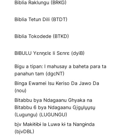
Biblia Raklungu (BRKG)
Biblia Tetun Dili (BTDT)
Biblia Tokodede (BTKD)
BIBULU Yɛnŋɛlɛ li Sɛnrɛ (dyiB)
Bigu a tipan: I mahusay a baheta para ta
panahun tam (dgcNT)
Binga Ewamei Isu Keriso Da Jawo Da
(nou)
Bitabbu bya Ndagaanu Ghyaka na
Bitabbu 6 bya Ndagaanu Gi̱gu̱lu̱u̱su̱
(Lugungu) (LUGUNGU)
bjv Makɨtɨbɨ lə Luwə kɨ ta Nangɨnda
(bjvDBL)