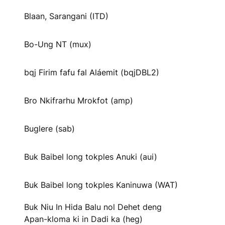
Blaan, Sarangani (ITD)
Bo-Ung NT (mux)
bqj Firim fafu fal Aláemit (bqjDBL2)
Bro Nkifrarhu Mrokfot (amp)
Buglere (sab)
Buk Baibel long tokples Anuki (aui)
Buk Baibel long tokples Kaninuwa (WAT)
Buk Niu In Hida Balu nol Dehet deng
Apan-kloma ki in Dadi ka (heg)