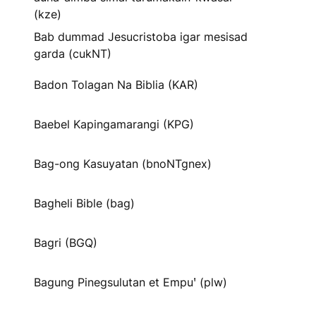
(kze)
Bab dummad Jesucristoba igar mesisad
garda (cukNT)
Badon Tolagan Na Biblia (KAR)
Baebel Kapingamarangi (KPG)
Bag-ong Kasuyatan (bnoNTgnex)
Bagheli Bible (bag)
Bagri (BGQ)
Bagung Pinegsulutan et Empuꞌ (plw)