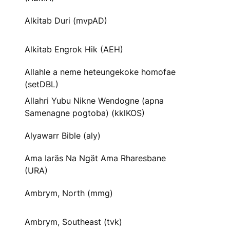
Alkitab Duri (mvpAD)
Alkitab Engrok Hik (AEH)
Allahle a neme heteungekoke homofae
(setDBL)
Allahri Yubu Nikne Wendogne (apna
Samenagne pogtoba) (kklKOS)
Alyawarr Bible (aly)
Ama Iaräs Na Ngät Ama Rharesbane
(URA)
Ambrym, North (mmg)
Ambrym, Southeast (tvk)