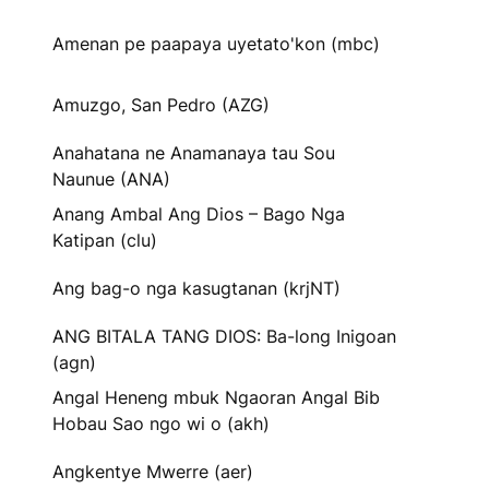
Amenan pe paapaya uyetato'kon (mbc)
Amuzgo, San Pedro (AZG)
Anahatana ne Anamanaya tau Sou
Naunue (ANA)
Anang Ambal Ang Dios – Bago Nga
Katipan (clu)
Ang bag-o nga kasugtanan (krjNT)
ANG BITALA TANG DIOS: Ba-long Inigoan
(agn)
Angal Heneng mbuk Ngaoran Angal Bib
Hobau Sao ngo wi o (akh)
Angkentye Mwerre (aer)