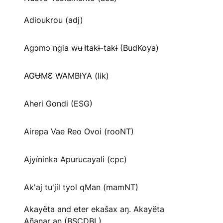
Adioukrou (adj)
Agɔmɔ ngia wʉ Ɨtakɨ-takɨ (BudKoya)
AGɄMƐ WAMBƗYA (lik)
Aheri Gondi (ESG)
Airepa Vae Reo Ovoi (rooNT)
Ajyíninka Apurucayali (cpc)
Ak'aj tu'jil tyol qMan (mamNT)
Akayëta and eter ekaŝax aŋ. Akayëta
Añanar aŋ (BSCDBL)