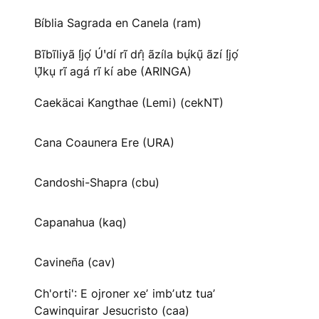
Bíblia Sagrada en Canela (ram)
Bĩbĩliyã Ị́jọ́ Úꞌdí rĩ drị̂ ãzíla bụ́kụ̃ ãzí Ị́jọ́
Ụ̃kụ rĩ agá rĩ kí abe (ARINGA)
Caekäcai Kangthae (Lemi) (cekNT)
Cana Coaunera Ere (URA)
Candoshi-Shapra (cbu)
Capanahua (kaq)
Cavineña (cav)
Ch'orti': E ojroner xeʼ imbʼutz tuaʼ
Cawinquirar Jesucristo (caa)