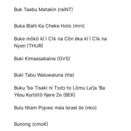
Buk Taabu Matakin (raiNT)
Buka Blahi Ka Cheke Holo (mrn)
Buke mökö kï ï Cïk na Cön ëka kï ï Cïk na
Nyen (THUR)
Buki Kimaasabaina (GVS)
Buki Tabu Waluwaluna (tte)
Buku ꞌba Tisaki ni Tɔdɔ to Lömu Laꞌja ꞌBa
Yësu Kurïsïtö Ŋere Ze (BEK)
Bulu Ntam Pɔpwɛ mʋ́a Israel Ɩlʋ (nko)
Bunong (cmoK)