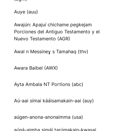
Auye (auu)
Awajún: Apajuí chichame pegkejam
Porciones del Antiguo Testamento y el
Nuevo Testamento (AGR)
Awal n Messineɣ s Tamahaq (thv)
Awara Baibel (AWX)
Ayta Ambala NT Portions (abc)
Aú-aai símai kááisamakain-aai (auy)
aúgen-anona-anonaimma (usa)
aúná-aimba simái tarúmakain-kwasai