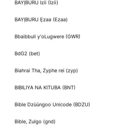
BAYỊBURU Izii (Izii)
BAYỊBURU Ẹzaa (Ezaa)
Bbaibbuli y'oLugwere (GWR)
BdG2 (bet)
Biahrai Tha, Zyphe rei (zyp)
BIBILIYA NA KITUBA (BNT)
Bible Dzùùngoo Unicode (BDZU)
Bible, Zulgo (gnd)