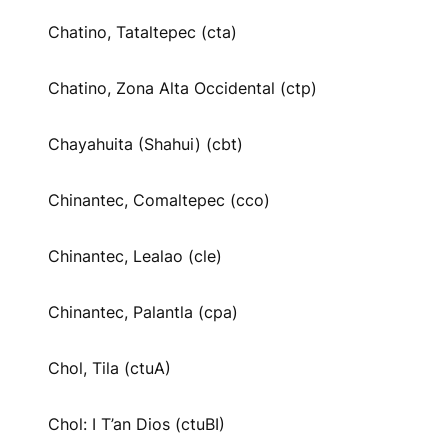
Chatino, Tataltepec (cta)
Chatino, Zona Alta Occidental (ctp)
Chayahuita (Shahui) (cbt)
Chinantec, Comaltepec (cco)
Chinantec, Lealao (cle)
Chinantec, Palantla (cpa)
Chol, Tila (ctuA)
Chol: I T’an Dios (ctuBI)