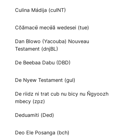
Culina Mádija (culNT)
Cõãmacʉ̃ mecʉ̃ã wedesei (tue)
Dan Blowo (Yacouba) Nouveau
Testament (dnjBL)
De Beebaa Dabu (DBD)
De Nyew Testament (gul)
De riidz ni trat cub nu bicy nu Ñgyoozh
mbecy (zpz)
Deduamiti (Ded)
Deo Ele Posanga (bch)