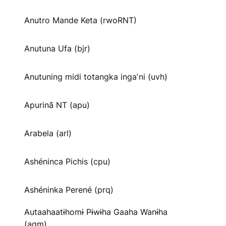
Anutro Mande Keta (rwoRNT)
Anutuna Ufa (bjr)
Anutuning midi totangka ingaʼni (uvh)
Apurinã NT (apu)
Arabela (arl)
Ashéninca Pichis (cpu)
Ashéninka Perené (prq)
Autaahaatɨhomɨ Pɨwɨha Gaaha Wanɨha
(agm)