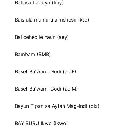
Bahasa Laboya (lmy)
Bais ula mumuru aime iesu (kto)
Bal cehec je haun (aey)
Bambam (BMB)
Basef Buꞌwami Godi (aojF)
Basef Buꞌwami Godi (aojM)
Bayun Tipan sa Aytan Mag-Indi (blx)
BAYỊBURU Ikwo (Ikwo)