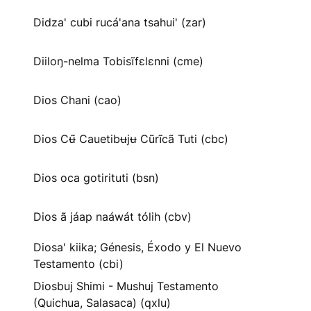
Didza' cubi rucá'ana tsahui' (zar)
Diiloŋ-nelma Tobisĩfɛlɛnni (cme)
Dios Chani (cao)
Dios Cʉ̃ Cauetibʉjʉ Cũrĩcã Tuti (cbc)
Dios oca gotirituti (bsn)
Dios ã jáap naáwát tólih (cbv)
Diosa' kiika; Génesis, Éxodo y El Nuevo
Testamento (cbi)
Diosbuj Shimi - Mushuj Testamento
(Quichua, Salasaca) (qxlu)