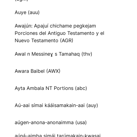
Auye (auu)
Awajún: Apajuí chichame pegkejam
Porciones del Antiguo Testamento y el
Nuevo Testamento (AGR)
Awal n Messineɣ s Tamahaq (thv)
Awara Baibel (AWX)
Ayta Ambala NT Portions (abc)
Aú-aai símai kááisamakain-aai (auy)
aúgen-anona-anonaimma (usa)
aúná-aimba simái tarúmakain-kwasai