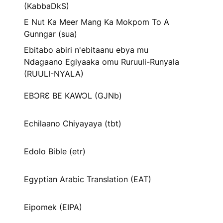
(KabbaDkS)
E Nut Ka Meer Mang Ka Mokpom To A
Gunngar (sua)
Ebitabo abiri n'ebitaanu ebya mu
Ndagaano Egiyaaka omu Ruruuli-Runyala
(RUULI-NYALA)
EBƆRƐ BE KAWƆL (GJNb)
Echilaano Chiyayaya (tbt)
Edolo Bible (etr)
Egyptian Arabic Translation (EAT)
Eipomek (EIPA)