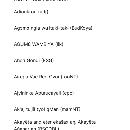
Adioukrou (adj)
Agɔmɔ ngia wʉ Ɨtakɨ-takɨ (BudKoya)
AGɄMƐ WAMBƗYA (lik)
Aheri Gondi (ESG)
Airepa Vae Reo Ovoi (rooNT)
Ajyíninka Apurucayali (cpc)
Ak'aj tu'jil tyol qMan (mamNT)
Akayëta and eter ekaŝax aŋ. Akayëta
Añanar aŋ (BSCDBL)