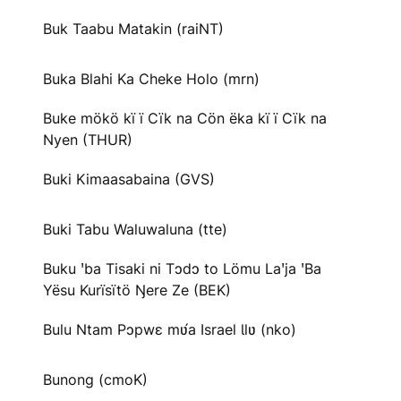
Buk Taabu Matakin (raiNT)
Buka Blahi Ka Cheke Holo (mrn)
Buke mökö kï ï Cïk na Cön ëka kï ï Cïk na
Nyen (THUR)
Buki Kimaasabaina (GVS)
Buki Tabu Waluwaluna (tte)
Buku ꞌba Tisaki ni Tɔdɔ to Lömu Laꞌja ꞌBa
Yësu Kurïsïtö Ŋere Ze (BEK)
Bulu Ntam Pɔpwɛ mʋ́a Israel Ɩlʋ (nko)
Bunong (cmoK)