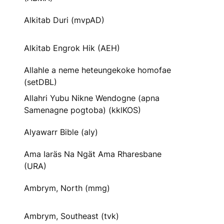
Alkitab Duri (mvpAD)
Alkitab Engrok Hik (AEH)
Allahle a neme heteungekoke homofae
(setDBL)
Allahri Yubu Nikne Wendogne (apna
Samenagne pogtoba) (kklKOS)
Alyawarr Bible (aly)
Ama Iaräs Na Ngät Ama Rharesbane
(URA)
Ambrym, North (mmg)
Ambrym, Southeast (tvk)