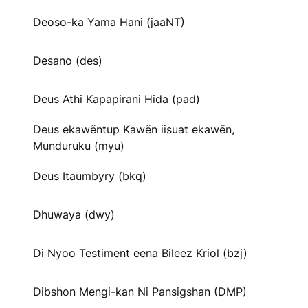
Deoso-ka Yama Hani (jaaNT)
Desano (des)
Deus Athi Kapapirani Hida (pad)
Deus ekawẽntup Kawẽn iisuat ekawẽn,
Munduruku (myu)
Deus Itaumbyry (bkq)
Dhuwaya (dwy)
Di Nyoo Testiment eena Bileez Kriol (bzj)
Dibshon Mengi-kan Ni Pansigshan (DMP)