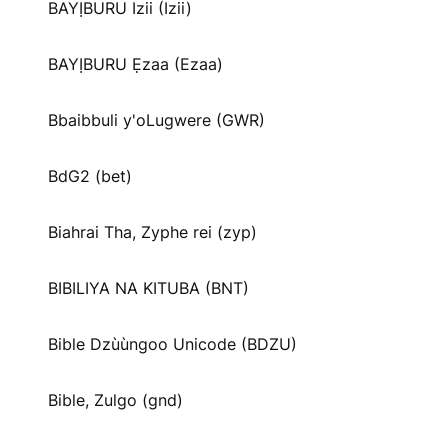
BAYỊBURU Izii (Izii)
BAYỊBURU Ẹzaa (Ezaa)
Bbaibbuli y'oLugwere (GWR)
BdG2 (bet)
Biahrai Tha, Zyphe rei (zyp)
BIBILIYA NA KITUBA (BNT)
Bible Dzùùngoo Unicode (BDZU)
Bible, Zulgo (gnd)