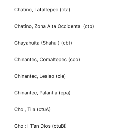
Chatino, Tataltepec (cta)
Chatino, Zona Alta Occidental (ctp)
Chayahuita (Shahui) (cbt)
Chinantec, Comaltepec (cco)
Chinantec, Lealao (cle)
Chinantec, Palantla (cpa)
Chol, Tila (ctuA)
Chol: I T’an Dios (ctuBI)