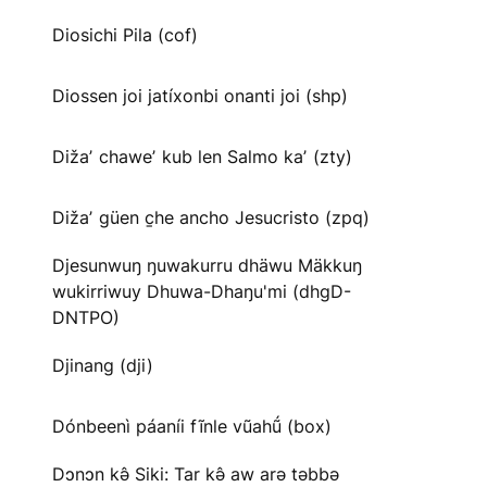
Diosichi Pila (cof)
Diossen joi jatíxonbi onanti joi (shp)
Dižaʼ chaweʼ kub len Salmo kaʼ (zty)
Dižaʼ güen c̱he ancho Jesucristo (zpq)
Djesunwuŋ ŋuwakurru dhäwu Mäkkuŋ
wukirriwuy Dhuwa-Dhaŋu'mi (dhgD-
DNTPO)
Djinang (dji)
Dónbeenì páaníi fĩnle vũahṹ (box)
Dɔnɔn kə̂ Siki: Tar kə̂ aw arə təbbə