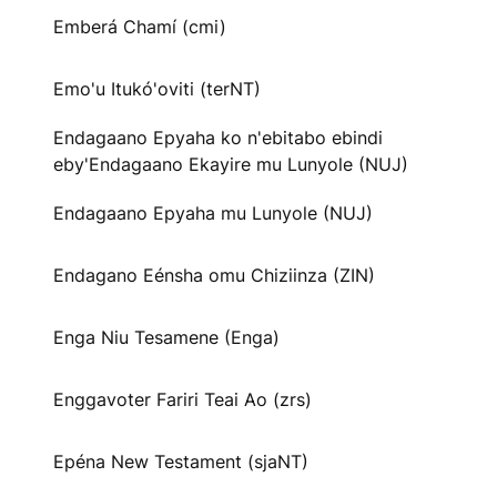
Emberá Chamí (cmi)
Emo'u Itukó'oviti (terNT)
Endagaano Epyaha ko n'ebitabo ebindi
eby'Endagaano Ekayire mu Lunyole (NUJ)
Endagaano Epyaha mu Lunyole (NUJ)
Endagano Eénsha omu Chiziinza (ZIN)
Enga Niu Tesamene (Enga)
Enggavoter Fariri Teai Ao (zrs)
Epéna New Testament (sjaNT)