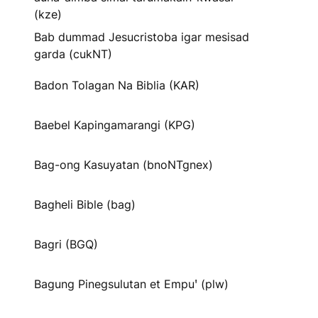
(kze)
Bab dummad Jesucristoba igar mesisad
garda (cukNT)
Badon Tolagan Na Biblia (KAR)
Baebel Kapingamarangi (KPG)
Bag-ong Kasuyatan (bnoNTgnex)
Bagheli Bible (bag)
Bagri (BGQ)
Bagung Pinegsulutan et Empuꞌ (plw)