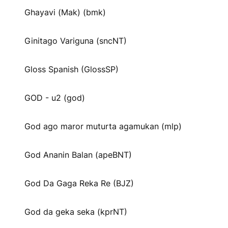
Ghayavi (Mak) (bmk)
Ginitago Variguna (sncNT)
Gloss Spanish (GlossSP)
GOD - u2 (god)
God ago maror muturta agamukan (mlp)
God Ananin Balan (apeBNT)
God Da Gaga Reka Re (BJZ)
God da geka seka (kprNT)