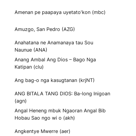
Amenan pe paapaya uyetato'kon (mbc)
Amuzgo, San Pedro (AZG)
Anahatana ne Anamanaya tau Sou
Naunue (ANA)
Anang Ambal Ang Dios – Bago Nga
Katipan (clu)
Ang bag-o nga kasugtanan (krjNT)
ANG BITALA TANG DIOS: Ba-long Inigoan
(agn)
Angal Heneng mbuk Ngaoran Angal Bib
Hobau Sao ngo wi o (akh)
Angkentye Mwerre (aer)