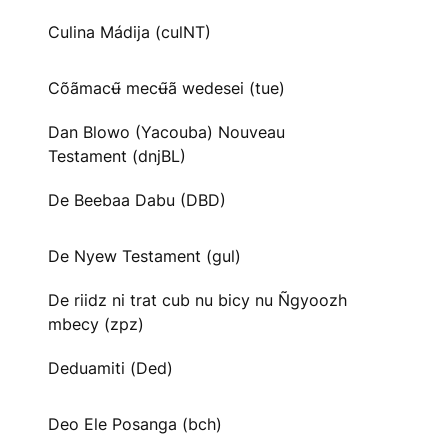
Culina Mádija (culNT)
Cõãmacʉ̃ mecʉ̃ã wedesei (tue)
Dan Blowo (Yacouba) Nouveau
Testament (dnjBL)
De Beebaa Dabu (DBD)
De Nyew Testament (gul)
De riidz ni trat cub nu bicy nu Ñgyoozh
mbecy (zpz)
Deduamiti (Ded)
Deo Ele Posanga (bch)