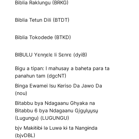
Biblia Raklungu (BRKG)
Biblia Tetun Dili (BTDT)
Biblia Tokodede (BTKD)
BIBULU Yɛnŋɛlɛ li Sɛnrɛ (dyiB)
Bigu a tipan: I mahusay a baheta para ta
panahun tam (dgcNT)
Binga Ewamei Isu Keriso Da Jawo Da
(nou)
Bitabbu bya Ndagaanu Ghyaka na
Bitabbu 6 bya Ndagaanu Gi̱gu̱lu̱u̱su̱
(Lugungu) (LUGUNGU)
bjv Makɨtɨbɨ lə Luwə kɨ ta Nangɨnda
(bjvDBL)