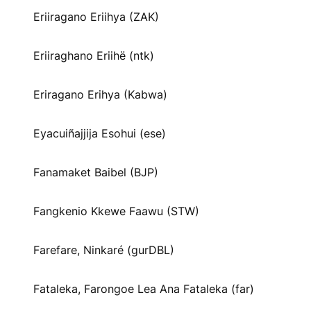
Eriiragano Eriihya (ZAK)
Eriiraghano Eriihë (ntk)
Eriragano Erihya (Kabwa)
Eyacuiñajjija Esohui (ese)
Fanamaket Baibel (BJP)
Fangkenio Kkewe Faawu (STW)
Farefare, Ninkaré (gurDBL)
Fataleka, Farongoe Lea Ana Fataleka (far)