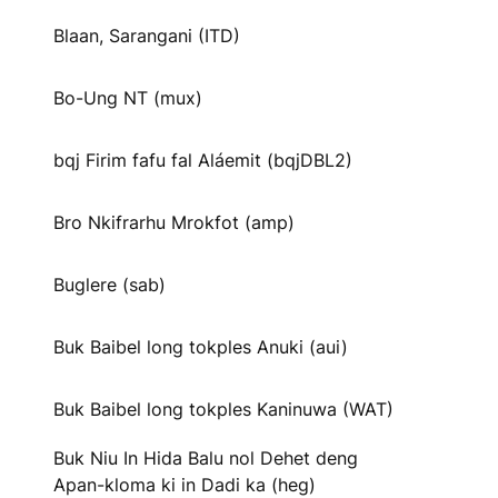
Blaan, Sarangani (ITD)
Bo-Ung NT (mux)
bqj Firim fafu fal Aláemit (bqjDBL2)
Bro Nkifrarhu Mrokfot (amp)
Buglere (sab)
Buk Baibel long tokples Anuki (aui)
Buk Baibel long tokples Kaninuwa (WAT)
Buk Niu In Hida Balu nol Dehet deng
Apan-kloma ki in Dadi ka (heg)