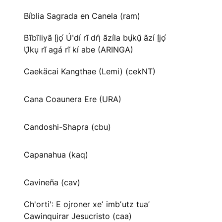
Bíblia Sagrada en Canela (ram)
Bĩbĩliyã Ị́jọ́ Úꞌdí rĩ drị̂ ãzíla bụ́kụ̃ ãzí Ị́jọ́
Ụ̃kụ rĩ agá rĩ kí abe (ARINGA)
Caekäcai Kangthae (Lemi) (cekNT)
Cana Coaunera Ere (URA)
Candoshi-Shapra (cbu)
Capanahua (kaq)
Cavineña (cav)
Ch'orti': E ojroner xeʼ imbʼutz tuaʼ
Cawinquirar Jesucristo (caa)