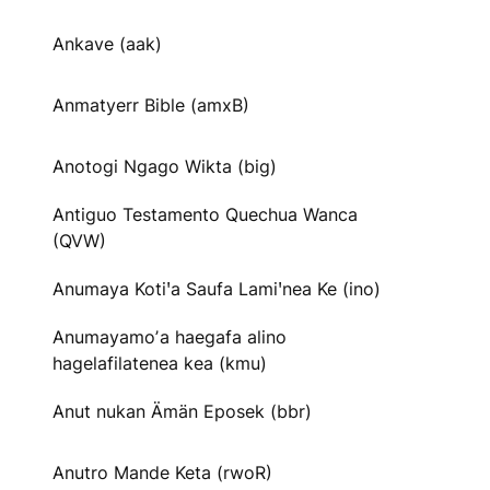
Ankave (aak)
Anmatyerr Bible (amxB)
Anotogi Ngago Wikta (big)
Antiguo Testamento Quechua Wanca
(QVW)
Anumaya Kotiꞌa Saufa Lamiꞌnea Ke (ino)
Anumayamoʼa haegafa alino
hagelafilatenea kea (kmu)
Anut nukan Ämän Eposek (bbr)
Anutro Mande Keta (rwoR)