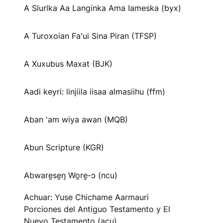
A Slurlka Aa Langinka Ama Iameska (byx)
A Turoxoian Fa'ui Sina Piran (TFSP)
A Xuxubus Maxat (BJK)
Aadi keyri: linjiila iisaa almasiihu (ffm)
Aban 'am wiya awan (MQB)
Abun Scripture (KGR)
Abware̱se̱ŋ Wo̱re̱-ɔ (ncu)
Achuar: Yuse Chichame Aarmauri
Porciones del Antiguo Testamento y El
Nuevo Testamento (acu)