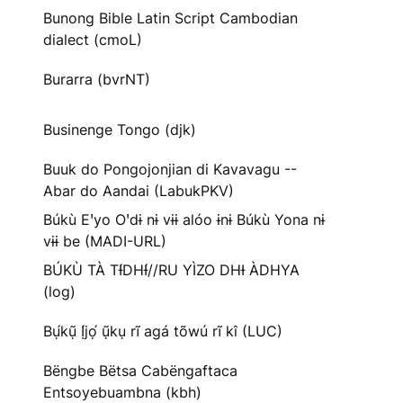
Bunong Bible Latin Script Cambodian
dialect (cmoL)
Burarra (bvrNT)
Businenge Tongo (djk)
Buuk do Pongojonjian di Kavavagu --
Abar do Aandai (LabukPKV)
Búkù Eꞌyo Oꞌdɨ nɨ vɨɨ alóo ɨnɨ Búkù Yona nɨ
vɨɨ be (MADI-URL)
BÚKÙ TÀ TƗ́DHƗ́//RU YÌZO DHƗ ÀDHYA
(log)
Bụ́kụ̃ Ị́jọ́ ụ̃kụ rĩ agá tõwú rĩ kî (LUC)
Bëngbe Bëtsa Cabëngaftaca
Entsoyebuambna (kbh)