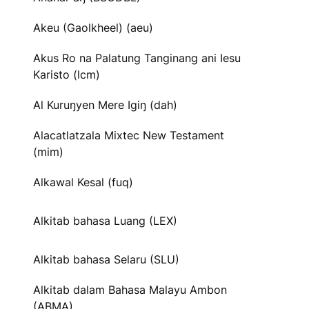
Akeu (Gaolkheel) (aeu)
Akus Ro na Palatung Tanginang ani Iesu
Karisto (lcm)
Al Kuruŋyen Mere Igiŋ (dah)
Alacatlatzala Mixtec New Testament
(mim)
Alkawal Kesal (fuq)
Alkitab bahasa Luang (LEX)
Alkitab bahasa Selaru (SLU)
Alkitab dalam Bahasa Malayu Ambon
(ABMA)