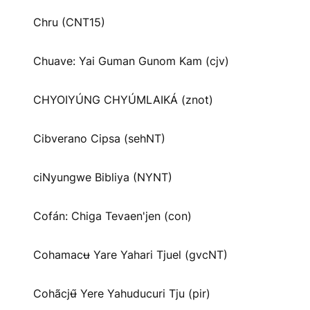
Chru (CNT15)
Chuave: Yai Guman Gunom Kam (cjv)
CHYOIYÚNG CHYÚMLAIKÁ (znot)
Cibverano Cipsa (sehNT)
ciNyungwe Bibliya (NYNT)
Cofán: Chiga Tevaen'jen (con)
Cohamacʉ Yare Yahari Tjuel (gvcNT)
Cohãcjʉ̃ Yere Yahuducuri Tju (pir)