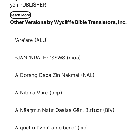
ycn PUBLISHER
Learn More
Other Versions by Wycliffe Bible Translators, Inc.
'Are'are (ALU)
-JAN ꞌNRALE- ꞌSƐWƐ (moa)
A Dorang Daxa Zin Nakmai (NAL)
A Nitana Vure (bnp)
A Nãaŋmɩn Nɛtɩr Oaalaa Gãn, Bɩrfʊɔr (BIV)
A quet u tʼʌnoʼ a ricʼbenoʼ (lac)