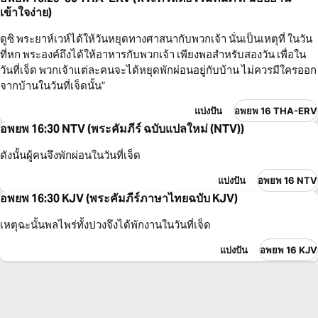
เข้าใจง่าย)
ดูซิ พระยาห์เวห์​ได้​ให้​วันหยุด​ทาง​ศาสนา​กับ​พวกเจ้า นั่น​เป็นเหตุ​ที่ ใน​วัน​
ที่หก พระองค์​ถึง​ได้​ให้​อาหาร​กับ​พวกเจ้า เพียงพอ​สำหรับ​สองวัน เพื่อ​ใน​
วัน​ที่เจ็ด พวกเจ้า​แต่ละคน​จะได้​หยุด​พักผ่อน​อยู่​กับบ้าน ไม่ควร​มีใคร​ออก​
จาก​บ้าน​ใน​วัน​ที่เจ็ด​นั้น”
แบ่งปัน
อพยพ 16 THA-ERV
อพยพ 16:30 NTV (พระคัมภีร์ ฉบับแปลใหม่ (NTV))
ดังนั้น​ผู้​คน​จึง​พักผ่อน​ใน​วัน​ที่​เจ็ด
แบ่งปัน
อพยพ 16 NTV
อพยพ 16:30 KJV (พระคัมภีร์ภาษาไทยฉบับ KJV)
เหตุ​ฉะนั้นพลไพร่ทั้งปวงจึงได้พักงานในวั​นที​่​เจ็ด
แบ่งปัน
อพยพ 16 KJV