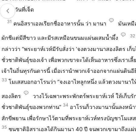
พักในวันที่เจ็ด
31
คนอิสราเอลเรียกชื่ออาหารนั้น ว่า มานา
มันเหมื
32
ผักชีแต่มีสีขาว และมีรสเหมือนขนมแผ่นผสมน้ำผึ้ง
กล่าวว่า “พระยาห์เวห์มีรับสั่งว่า ‘จงตวงมานาสองลิตร เก็
ชั่วชาติพันธุ์ของเจ้า เพื่อพวกเขาจะได้เห็นอาหารซึ่งเราเลี
เจ้าในถิ่นทุรกันดารนี้ เมื่อเรานำพวกเจ้าออกจากแผ่นดินอียิ
33
โมเสสบอกอาโรนว่า “จงเอาไหลูกหนึ่ง แล้วตวงมานาให้
สองลิตร
วางไว้เฉพาะพระพักตร์พระยาห์เวห์ ให้เก็บรั
34
ชั่วชาติพันธุ์ของพวกท่าน”
อาโรนก็วางมานานั้นลงหน้า
สักขีพยาน เพื่อรักษาไว้ตามที่พระยาห์เวห์ทรงบัญชาโมเสส
35
ชนชาติอิสราเอลได้กินมานา 40 ปี จนพวกเขามาถึงแผ่น