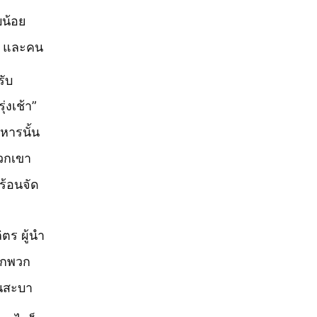
บน้อย
ือ และคน
รับ
่งเช้า”
หารนั้น
วกเขา
ร้อนจัด
ิตร ผู้นำ
อกพวก
็นสะบา