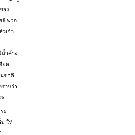
นของ
พล้ พวก
ล้วเจ้า
ีน้ำค้าง
อียด
ชนชาติ
ทราบว่า
ระ
่พระ
่ม ให้
”