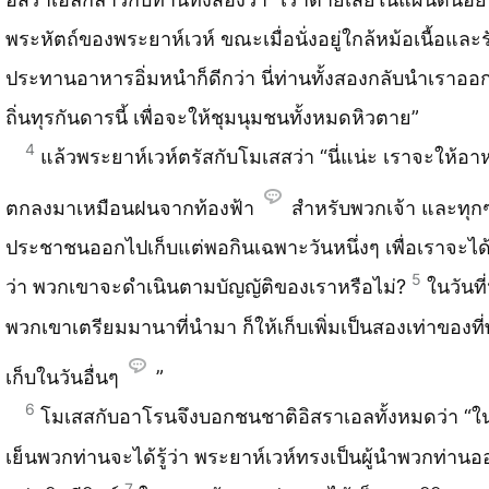
พระหัตถ์ของพระยาห์เวห์ ขณะเมื่อนั่งอยู่ใกล้หม้อเนื้อและร
ประทานอาหารอิ่มหนำก็ดีกว่า นี่ท่านทั้งสองกลับนำเราออ
ถิ่นทุรกันดารนี้ เพื่อจะให้ชุมนุมชนทั้งหมดหิวตาย”
4
แล้วพระยาห์เวห์ตรัสกับโมเสสว่า “นี่แน่ะ เราจะให้อา
ตกลงมาเหมือนฝนจากท้องฟ้า
สำหรับพวกเจ้า และทุกๆ 
ประชาชนออกไปเก็บแต่พอกินเฉพาะวันหนึ่งๆ เพื่อเราจะไ
5
ว่า พวกเขาจะดำเนินตามบัญญัติของเราหรือไม่?
ในวันที่
พวกเขาเตรียมมานาที่นำมา ก็ให้เก็บเพิ่มเป็นสองเท่าของที
เก็บในวันอื่นๆ
”
6
โมเสสกับอาโรนจึงบอกชนชาติอิสราเอลทั้งหมดว่า “ใ
เย็นพวกท่านจะได้รู้ว่า พระยาห์เวห์ทรงเป็นผู้นำพวกท่าน
7