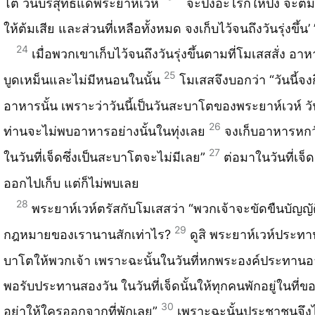
โต วันบริสุทธิ์แด่พระยาห์เวห์
จะปิ้งอะไรก็ให้ปิ้ง จะต้
ให้ต้มเสีย และส่วนที่เหลือทั้งหมด จงเก็บไว้จนถึงวันรุ่งขึ้น’ 
24
เมื่อพวกเขาเก็บไว้จนถึงวันรุ่งขึ้นตามที่โมเสสสั่ง อาห
25
บูดเหม็นและไม่มีหนอนในนั้น
โมเสสจึงบอกว่า “วันนี้จง
อาหารนั้น เพราะว่าวันนี้เป็นวันสะบาโตของพระยาห์เวห์ วั
26
ท่านจะไม่พบอาหารอย่างนั้นในทุ่งเลย
จงเก็บอาหารหกว
27
ในวันที่เจ็ดซึ่งเป็นสะบาโตจะไม่มีเลย”
ต่อมาในวันที่เจ
ออกไปเก็บ แต่ก็ไม่พบเลย
28
พระยาห์เวห์ตรัสกับโมเสสว่า “พวกเจ้าจะขัดขืนบัญญ
29
กฎหมายของเรานานสักเท่าไร?
ดูสิ พระยาห์เวห์ประท
บาโตให้พวกเจ้า เพราะฉะนั้นในวันที่หกพระองค์ประทานอ
พอรับประทานสองวัน ในวันที่เจ็ดนั้นให้ทุกคนพักอยู่ในที่
30
อย่าให้ใครออกจากที่พักเลย”
เพราะฉะนั้นประชาชนจึงไ