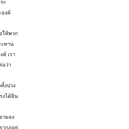
พระ
ะองค์
้อให้พวก
ระทาน
งค์ เรา
ต่อว่า
ทั้งปวง
รงได้ยิน
เขามอง
รากฏอยู่