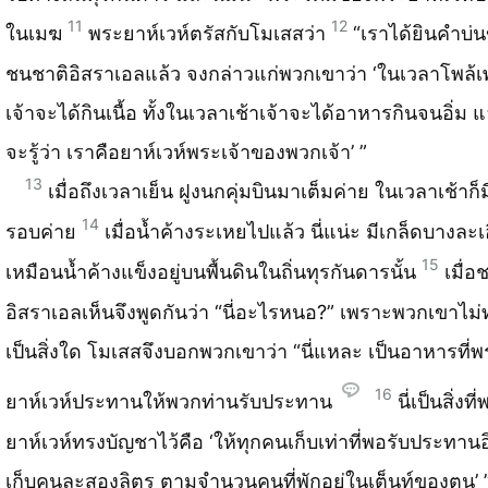
11
12
ในเมฆ
พระยาห์เวห์ตรัสกับโมเสสว่า
“เราได้ยินคำบ่
ชนชาติอิสราเอลแล้ว จงกล่าวแก่พวกเขาว่า ‘ในเวลาโพล้เ
เจ้าจะได้กินเนื้อ ทั้งในเวลาเช้าเจ้าจะได้อาหารกินจนอิ่ม แ
จะรู้ว่า เราคือยาห์เวห์พระเจ้าของพวกเจ้า’ ”
13
เมื่อถึงเวลาเย็น ฝูงนกคุ่มบินมาเต็มค่าย ในเวลาเช้าก็ม
14
รอบค่าย
เมื่อน้ำค้างระเหยไปแล้ว นี่แน่ะ มีเกล็ดบางละเ
15
เหมือนน้ำค้างแข็งอยู่บนพื้นดินในถิ่นทุรกันดารนั้น
เมื่อ
อิสราเอลเห็นจึงพูดกันว่า “นี่อะไรหนอ?” เพราะพวกเขาไม่
เป็นสิ่งใด โมเสสจึงบอกพวกเขาว่า “นี่แหละ เป็นอาหารที่พ
16
ยาห์เวห์ประทานให้พวกท่านรับประทาน
นี่เป็นสิ่งที
ยาห์เวห์ทรงบัญชาไว้คือ ‘ให้ทุกคนเก็บเท่าที่พอรับประทานอิ
เก็บคนละสองลิตร ตามจำนวนคนที่พักอยู่ในเต็นท์ของตน’ 