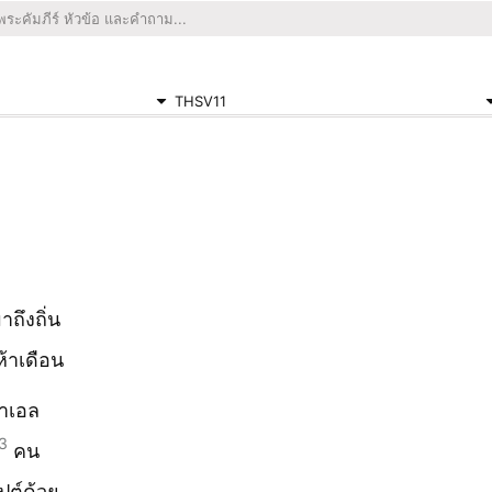
THSV11
ถึงถิ่น
ห้าเดือน
ราเอล
3
คน
ปต์ด้วย