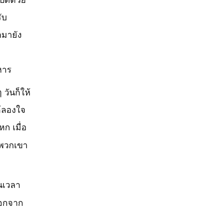
ับ
กมายัง
หาร
วันก็ให้
ด้ลองใจ
หก เมื่อ
่พวกเขา
นเวลา
ออกจาก