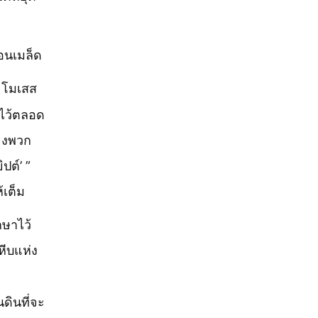
อนเมล็ด
โมเสส
บไว้ตลอด
้ยงพวก
ปต์’ ”
เต็ม
กษาไว้
หีบแห่ง
ดินที่จะ