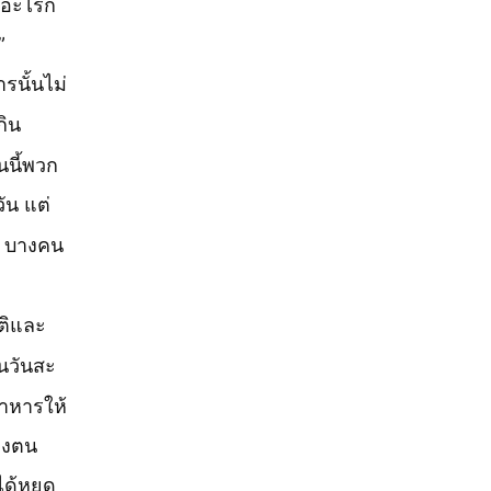
มอะไรก็
”
ารนั้นไม่
กิน
นนี้พวก
ัน แต่
็ด บางคน
ัติและ
านวันสะ
าหารให้
ของตน
ด้หยุด